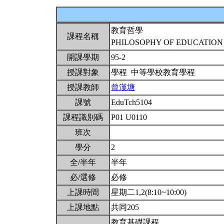
教育哲學
課程名稱
PHILOSOPHY OF EDUCATIO
開課學期
95-2
授課對象
學程 中等學校教育學程
授課教師
曾漢塘
課號
EduTch5104
課程識別碼
P01 U0110
班次
學分
2
全/半年
半年
必/選修
必修
上課時間
星期二1,2(8:10~10:00)
上課地點
共同205
教育基礎課程。