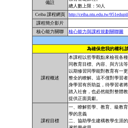
備註
總人數上限：50人
Ceiba 課程網頁
http://ceiba.ntu.edu.tw/951edupi
課程簡介影片
核心能力關聯
核心能力與課程規劃關聯圖
為確保您我的權利,
本課程以哲學觀點來檢視各種
同教育目標、內容、與方法等
以期修習同學能對教育有一更
課程概述
整全的瞭解。這不僅對學習者
身學習有所助益，待學習者將
踏入社會，也必然能對整體教
提供正面貢獻。
一、瞭解哲學、教育、級教育
學的意義
課程目標
二、協助學生建構教學生涯的
邃哲學省思。