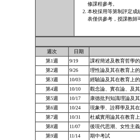
修課程參考。
本校採用等第制評定成
表僅供參考，授課教師
週次
日期
第1週
9/19
課程簡述及教育哲學
第2週
9/26
理性論及其在教育上
第3週
10/03
經驗論及其在教育上
第4週
10/10
觀念論、實在論、及
第5週
10/17
康德批判知識理論及
第6週
10/24
現象學、詮釋學及其
第7週
10/31
杜威實用論其在教育
第8週
11/07
後現代思潮、女性主
第9週
11/14
期中考試