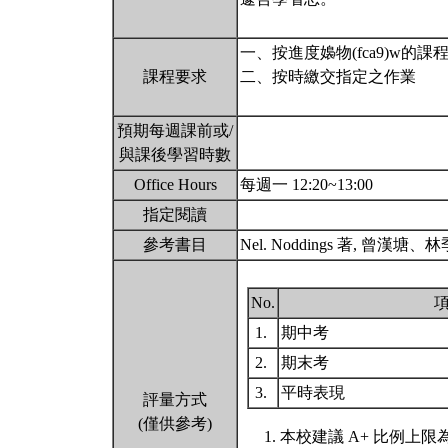
一、按進度嬝物(fca9)w的課
課程要求
二、按時繳交指定之作業
預期每週課前或/
與課後學習時數
Office Hours
每週一 12:20~13:00
指定閱讀
參考書目
Nel. Noddings 著, 曾
No.
1.
期中考
2.
期末考
3.
平時表現
評量方式
(僅供參考)
本校建議 A+ 比例上