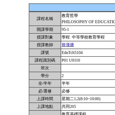
教育哲學
課程名稱
PHILOSOPHY OF EDUCAT
開課學期
95-1
授課對象
學程 中等學校教育學程
授課教師
曾漢塘
課號
EduTch5104
課程識別碼
P01 U0110
班次
學分
2
全/半年
半年
必/選修
必修
上課時間
星期二1,2(8:10~10:00)
上課地點
共同205
教育基礎課程。