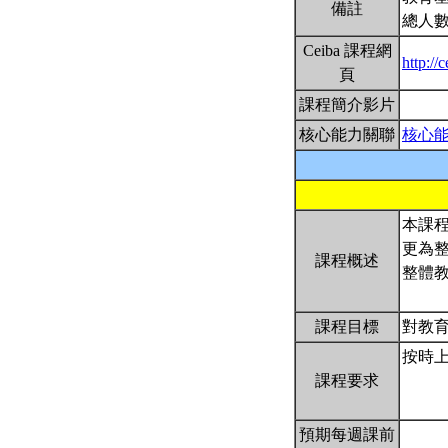
備註
總人數
Ceiba 課程網
http://
頁
課程簡介影片
核心能力關聯
核心
本課
更為
課程概述
整體
課程目標
對教
按時
課程要求
預期每週課前