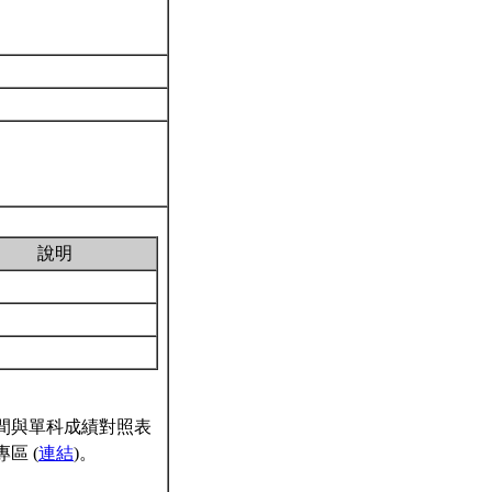
說明
間與單科成績對照表
區 (
連結
)。