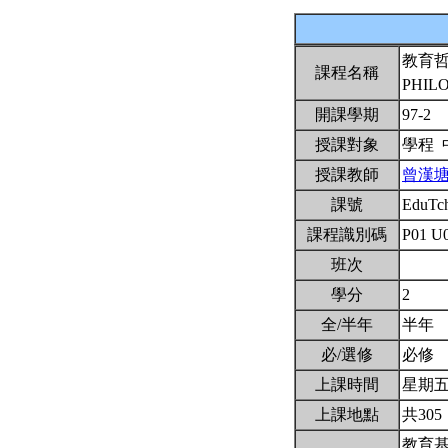
教育
課程名稱
PHIL
開課學期
97-2
授課對象
學程
授課教師
曾漢
課號
EduTc
課程識別碼
P01 U
班次
學分
2
全/半年
半年
必/選修
必修
上課時間
星期五A,
上課地點
共305
教育基