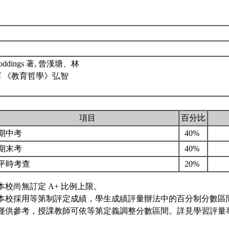
Noddings 著, 曾漢塘、林
 《教育哲學》弘智
項目
百分比
期中考
40%
期末考
40%
平時考查
20%
本校尚無訂定 A+ 比例上限。
本校採用等第制評定成績，學生成績評量辦法中的百分制分數區
僅供參考，授課教師可依等第定義調整分數區間。詳見學習評量專