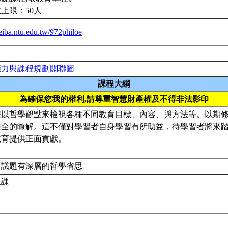
上限：50人
ceiba.ntu.edu.tw/972philoe
能力與課程規劃關聯圖
課程大綱
為確保您我的權利,請尊重智慧財產權及不得非法影印
程以哲學觀點來檢視各種不同教育目標、內容、與方法等。以期
整全的瞭解。這不僅對學習者自身學習有所助益，待學習者將來
教育提供正面貢獻。
育議題有深層的哲學省思
上課