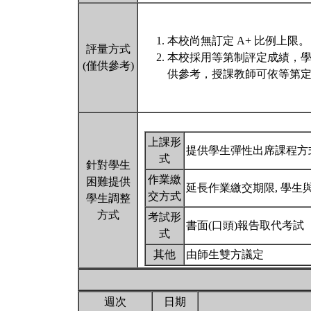
本校尚無訂定 A+ 比例上限。
評量方式
本校採用等第制評定成績，
(僅供參考)
供參考，授課教師可依等第定
上課形
提供學生彈性出席課程方
式
針對學生
作業繳
困難提供
延長作業繳交期限, 學
交方式
學生調整
方式
考試形
書面(口頭)報告取代考試
式
其他
由師生雙方議定
週次
日期