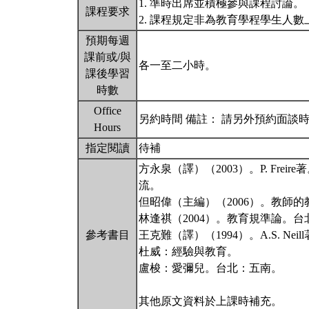
1. 準時出席並積極參與課程討論。
課程要求
2. 課程規定非為教育學程學生人
預期每週
課前或/與
各一至二小時。
課後學習
時數
Office
另約時間 備註： 請另外預約面談時間：yup
Hours
指定閱讀
待補
方永泉（譯）（2003）。P. Freire著
流。
但昭偉（主編）（2006）。教師
林逢祺（2004）。教育規準論。
參考書目
王克難（譯）（1994）。A.S. N
杜威：經驗與教育。
盧梭：愛彌兒。台北：五南。
其他原文資料於上課時補充。