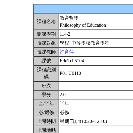
教育哲學
課程名稱
Philosophy of Education
開課學期
114-2
授課對象
學程 中等學校教育學程
授課教師
許育萍
課號
EduTch5104
課程識別
P01 U0110
碼
班次
學分
2.0
全/半年
半年
必/選修
必修
上課時間
星期四3,4(10:20~12:10)
上課地點