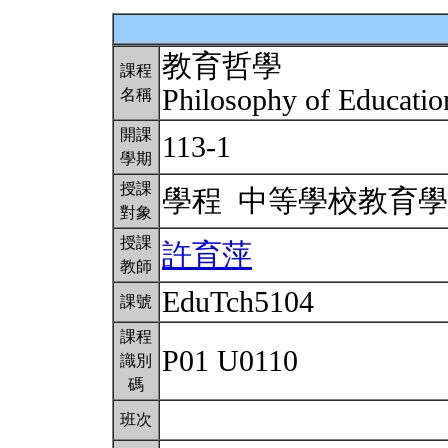
教育哲學
課程
Philosophy of Educati
名稱
開課
113-1
學期
授課
學程 中等學校教育
對象
授課
許育萍
教師
EduTch5104
課號
課程
P01 U0110
識別
碼
班次