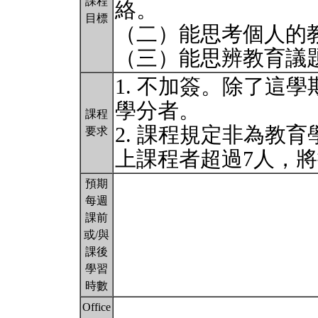
課程
絡。
目標
（二）能思考個人的
（三）能思辨教育議
1. 不加簽。除了這
學分者。
課程
2. 課程規定非為教
要求
上課程者超過7人，
預期
每週
課前
或/與
課後
學習
時數
Office