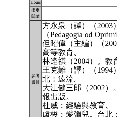
Hours
指定
閱讀
方永泉（譯）（2003）
（Pedagogia od O
但昭偉（主編）（20
高等教育。
林逢祺（2004）。
王克難（譯）（1994）
參考
北：遠流。
書目
大江健三郎（2002
報出版。
杜威：經驗與教育。
盧梭：愛彌兒。台北