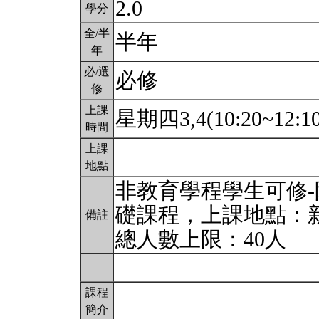
2.0
學分
全/半
半年
年
必/選
必修
修
上課
星期四3,4(10:20~12:1
時間
上課
地點
非教育學程學生可修-
礎課程，上課地點：新
備註
總人數上限：40人
課程
簡介