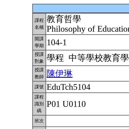
教育哲學
課程
Philosophy of Educati
名稱
開課
104-1
學期
授課
學程 中等學校教育
對象
授課
陳伊琳
教師
EduTch5104
課號
課程
P01 U0110
識別
碼
班次