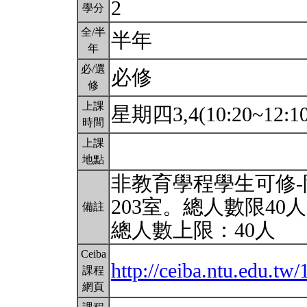
2
學分
全/半
半年
年
必/選
必修
修
上課
星期四3,4(10:20~12:1
時間
上課
地點
非教育學程學生可修-
203室。總人數限40
備註
總人數上限：40人
Ceiba
http://ceiba.ntu.edu.t
課程
網頁