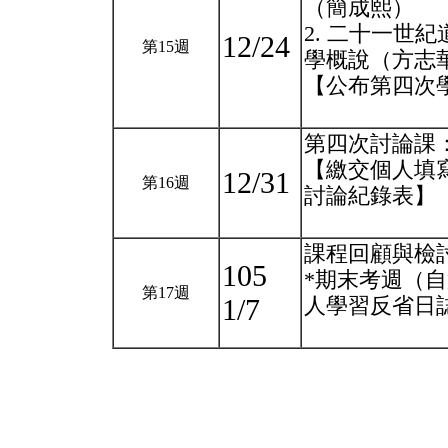
（簡成熙）
2. 二十一世
12/24
第15週
學概說（方志
【公布第四次
第四次討論課
【繳交個人填
12/31
第16週
討論紀錄表】
課程回顧與檢
105
*期末考週（自第
第17週
1/7
人學習反省日