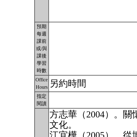
預期
每週
課前
或/與
課後
學習
時數
Office
另約時間
Hours
指定
閱讀
方志華（2004）。
文化。
江宜樺（2005）。