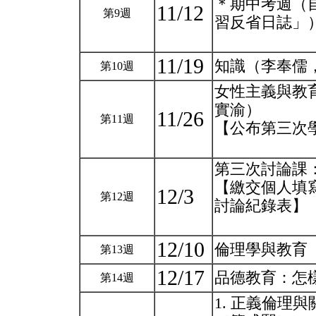
＊期中考週（自
11/12
第9週
習反省日誌」
11/19
知識（李奉儒
第10週
女性主義與教
實渝）
11/26
第11週
【公布第三次
第三次討論課
【繳交個人填
12/3
第12週
討論紀錄表】
12/10
倫理學與教育
第13週
12/17
品德教育：怎
第14週
1. 正義倫理