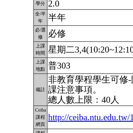
2.0
學分
全/半
半年
年
必/選
必修
修
上課
星期二3,4(10:20~12:1
時間
上課
普303
地點
非教育學程學生可修-
課注意事項。
備註
總人數上限：40人
Ceiba
http://ceiba.ntu.edu.t
課程
網頁