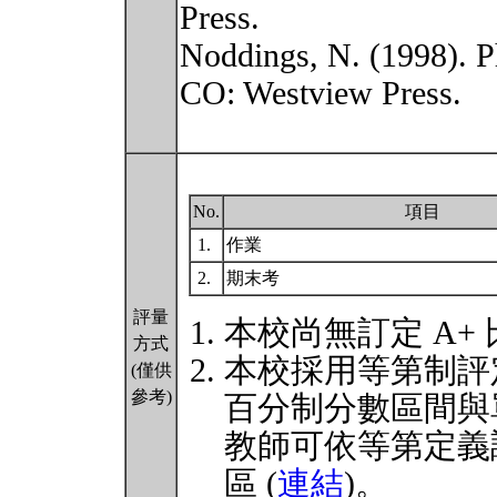
Press.
Noddings, N. (1998). P
CO: Westview Press.
No.
項目
1.
作業
2.
期末考
評量
本校尚無訂定 A+
方式
本校採用等第制評
(僅供
參考)
百分制分數區間與
教師可依等第定義
區 (
連結
)。