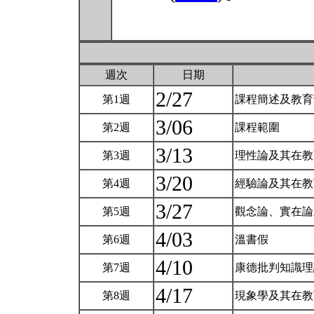
週次
日期
2/27
第1週
課程簡述及教
3/06
第2週
課程範圍
3/13
第3週
理性論及其在
3/20
第4週
經驗論及其在
3/27
第5週
觀念論、實在
4/03
第6週
溫書假
4/10
第7週
康德批判知識
4/17
第8週
現象學及其在