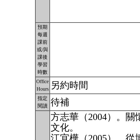
預期
每週
課前
或/與
課後
學習
時數
Office
另約時間
Hours
指定
待補
閱讀
方志華（2004）。
文化。
江宜樺（2005）。