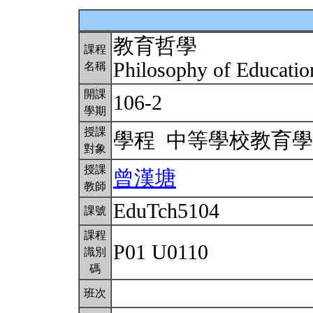
教育哲學
課程
Philosophy of Educati
名稱
開課
106-2
學期
授課
學程 中等學校教育
對象
授課
曾漢塘
教師
EduTch5104
課號
課程
P01 U0110
識別
碼
班次