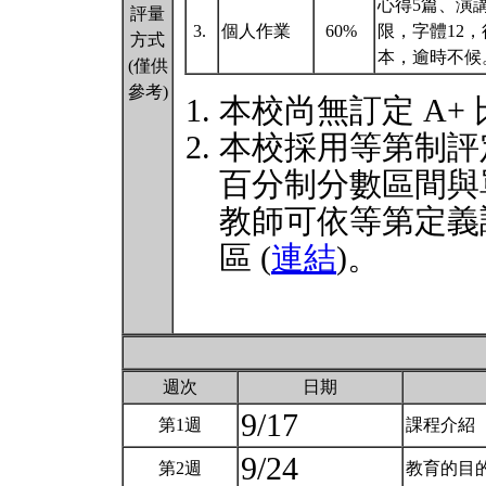
心得5篇、演
評量
3.
個人作業
60%
限，字體12
方式
本，逾時不候
(僅供
參考)
本校尚無訂定 A+
本校採用等第制評
百分制分數區間與
教師可依等第定義
區 (
連結
)。
週次
日期
9/17
第1週
課程介紹
9/24
第2週
教育的目