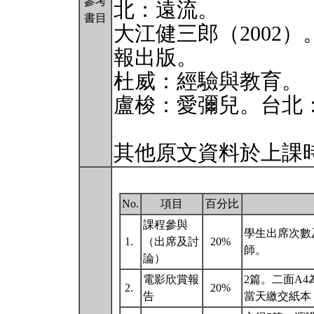
參考
北：遠流。
書目
大江健三郎（2002
報出版。
杜威：經驗與教育。
盧梭：愛彌兒。台北
其他原文資料於上課
No.
項目
百分比
課程參與
學生出席次數
1.
（出席及討
20%
師。
論）
電影欣賞報
2篇。二面A
2.
20%
告
當天繳交紙本