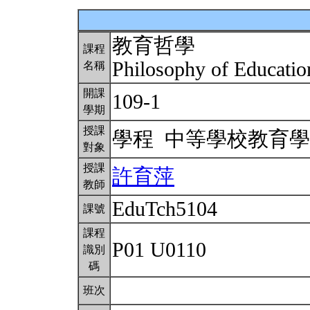
教育哲學
課程
Philosophy of Educati
名稱
開課
109-1
學期
授課
學程 中等學校教育
對象
授課
許育萍
教師
EduTch5104
課號
課程
P01 U0110
識別
碼
班次