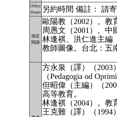
Office
另約時間 備註： 請寄e
Hours
歐陽教（2002）。
周愚文（2001）。
指定
林逢祺、洪仁進主編（
閱讀
教師圖像。台北：五
方永泉（譯）（2003）
（Pedagogia od O
但昭偉（主編）（20
高等教育。
林逢祺（2004）。
王克難（譯）（1994）