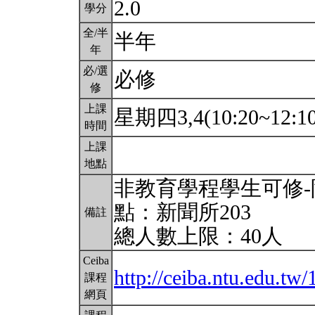
2.0
學分
全/半
半年
年
必/選
必修
修
上課
星期四3,4(10:20~12:1
時間
上課
地點
非教育學程學生可修-
點：新聞所203
備註
總人數上限：40人
Ceiba
http://ceiba.ntu.edu.t
課程
網頁