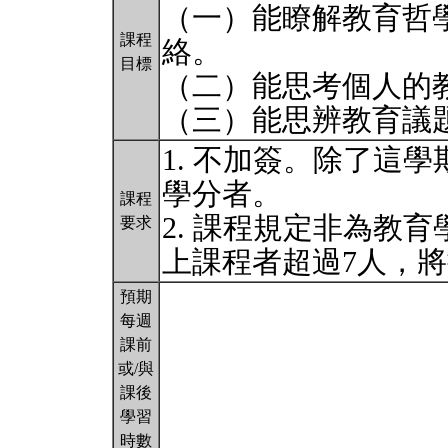
（一）能瞭解教育哲
課程
絡。
目標
（二）能思考個人的
（三）能思辨教育議
1. 不加簽。除了這
學分者。
課程
2. 課程規定非為教
要求
上課程者超過7人，
預期
每週
課前
或/與
課後
學習
時數