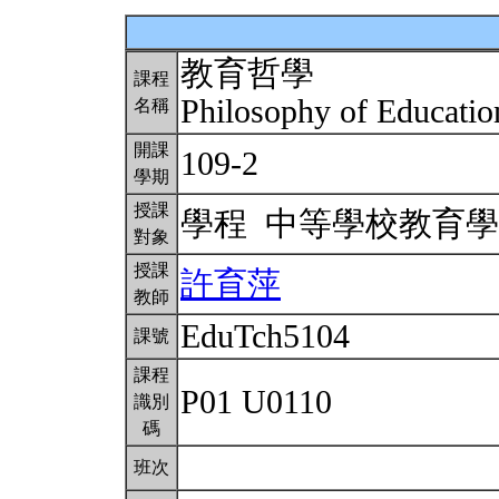
教育哲學
課程
Philosophy of Educati
名稱
開課
109-2
學期
授課
學程 中等學校教育
對象
授課
許育萍
教師
EduTch5104
課號
課程
P01 U0110
識別
碼
班次