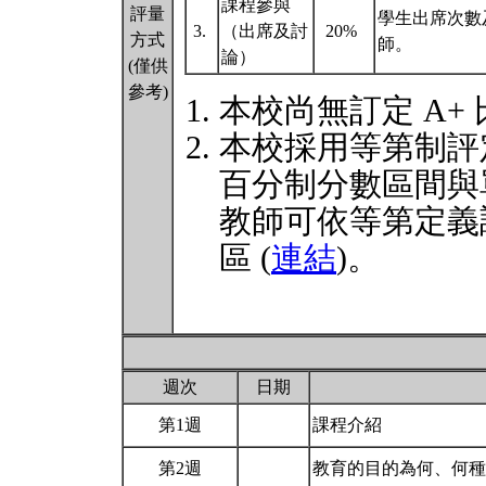
課程參與
評量
學生出席次數
3.
（出席及討
20%
方式
師。
論）
(僅供
參考)
本校尚無訂定 A+
本校採用等第制評
百分制分數區間與
教師可依等第定義
區 (
連結
)。
週次
日期
第1週
課程介紹
第2週
教育的目的為何、何