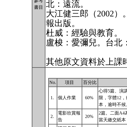
參考
北：遠流。
書目
大江健三郎（2002
報出版。
杜威：經驗與教育。
盧梭：愛彌兒。台北
其他原文資料於上課
No.
項目
百分比
心得5篇、演
1.
個人作業
60%
限，字體12
本，逾時不候
電影欣賞報
2篇。二面A
2.
20%
告
當天繳交紙本