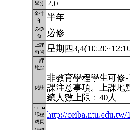
2.0
學分
全/半
半年
年
必/選
必修
修
上課
星期四3,4(10:20~12:1
時間
上課
地點
非教育學程學生可修-
課注意事項。上課地點
備註
總人數上限：40人
Ceiba
http://ceiba.ntu.edu.t
課程
網頁