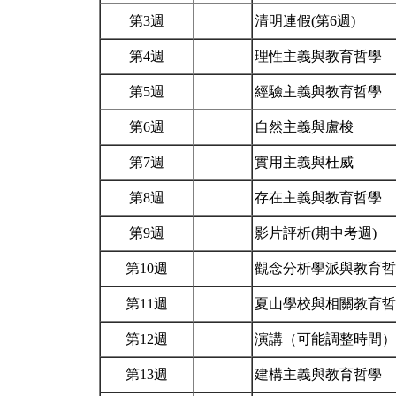
第3週
清明連假(第6週)
第4週
理性主義與教育哲學
第5週
經驗主義與教育哲學
第6週
自然主義與盧梭
第7週
實用主義與杜威
第8週
存在主義與教育哲學
第9週
影片評析(期中考週)
第10週
觀念分析學派與教育
第11週
夏山學校與相關教育
第12週
演講（可能調整時間
第13週
建構主義與教育哲學