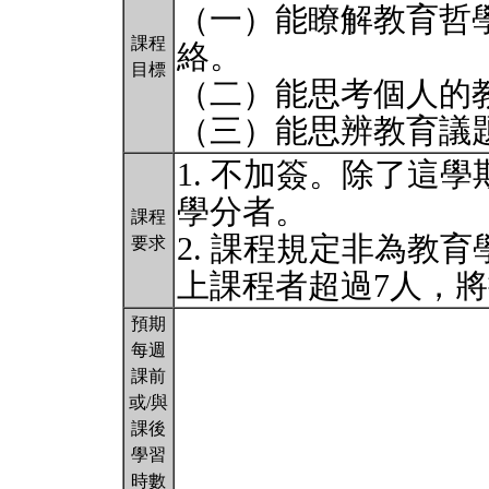
（一）能瞭解教育哲
課程
絡。
目標
（二）能思考個人的
（三）能思辨教育議
1. 不加簽。除了這
學分者。
課程
2. 課程規定非為教
要求
上課程者超過7人，
預期
每週
課前
或/與
課後
學習
時數