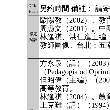
Office
另約時間 備註： 請寄e
Hours
歐陽教（2002）。
周愚文（2001）。
指定
林逢祺、洪仁進主編（
閱讀
教師圖像。台北：五
方永泉（譯）（2003）
（Pedagogia od O
但昭偉（主編）（20
高等教育。
林逢祺（2004）。
王克難（譯）（1994）