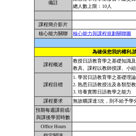
備註
總人數上限：10人
課程簡介影片
核心能力關聯
核心能力與課程規劃關聯圖
為確保您我的權利,
教授日語教育學之基礎知識及
課程概述
教具。課程以教師授課、小
1. 學習日語教育學之基礎理
課程目標
2. 熟悉日語教授法及各類型
3. 培養實際日語教學之能力
課程要求
無故曠課達3次，則不給予學
預期每週課前或/
與課後學習時數
Office Hours
指定閱讀