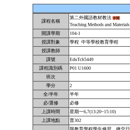
第二外國語教材教法
課程名稱
Teaching Methods and Materials
開課學期
104-1
授課對象
學程 中等學校教育學程
授課教師
課號
EduTch5449
課程識別碼
P01 U1600
班次
學分
2
全/半年
半年
必/選修
必修
上課時間
星期一6,7(13:20~15:10)
上課地點
普302
限教育學程學生修習，繳交日