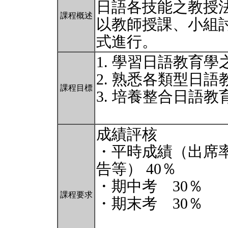
日語各技能之教授
課程概述
以教師授課、小組
式進行。
1. 學習日語教育
2. 熟悉各類型日
課程目標
3. 培養整合日語
成績評核
・平時成績（出席
告等） 40％
・期中考 30％
課程要求
・期末考 30％