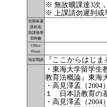
※ 無故曠課達3次
※ 上課請勿遲到
預期每週
課前或/
與課後學
習時數
Office
Hours
『ここからはじま
指定閱讀
・東海大学留学生教
教育法概論』東海
・高見澤孟（200
１ 日本語教育の
・高見澤孟（200