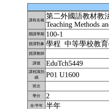
第二外國語教材教
課程名稱
Teaching Methods an
100-1
開課學期
學程 中等學校教
授課對象
授課教師
EduTch5449
課號
課程識別
P01 U1600
碼
班次
2
學分
半年
全/半年