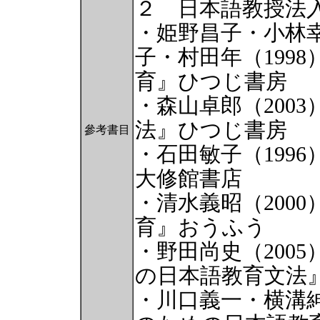
２ 日本語教授法
・姫野昌子・小林
子・村田年（199
育』ひつじ書房
・森山卓郎（200
法』ひつじ書房
參考書目
・石田敏子（199
大修館書店
・清水義昭（200
育』おうふう
・野田尚史（200
の日本語教育文法
・川口義一・横溝紳