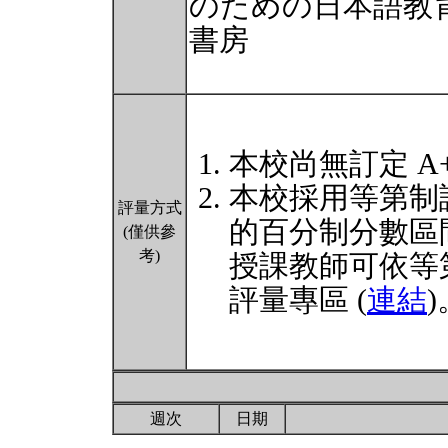
のための日本語教
書房
本校尚無訂定 A
本校採用等第制
評量方式
的百分制分數區
(僅供參
考)
授課教師可依等
評量專區 (
連結
)
週次
日期