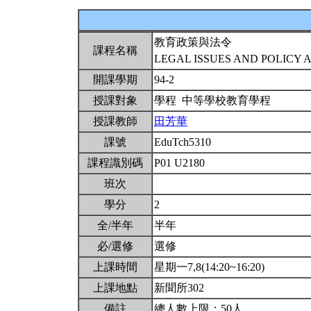
教育政策與法令
課程名稱
LEGAL ISSUES AND POLICY 
開課學期
94-2
授課對象
學程 中等學校教育學程
授課教師
田芳華
課號
EduTch5310
課程識別碼
P01 U2180
班次
學分
2
全/半年
半年
必/選修
選修
上課時間
星期一7,8(14:20~16:20)
上課地點
新聞所302
備註
總人數上限：50人