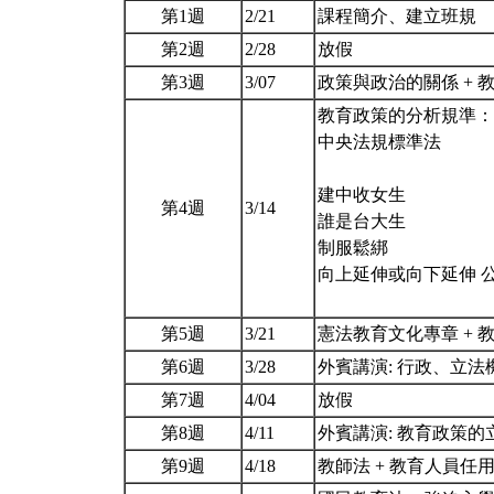
第1週
2/21
課程簡介、建立班規
第2週
2/28
放假
第3週
3/07
政策與政治的關係 +
教育政策的分析規準：卓越(exc
中央法規標準法
建中收女生
第4週
3/14
誰是台大生
制服鬆綁
向上延伸或向下延伸 公立
第5週
3/21
憲法教育文化專章 + 
第6週
3/28
外賓講演: 行政、立
第7週
4/04
放假
第8週
4/11
外賓講演: 教育政策
第9週
4/18
教師法 + 教育人員任