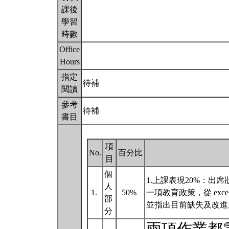
課後
學習
時數
Office
Hours
指定
待補
閱讀
參考
待補
書目
項
No.
百分比
目
個
1.上課表現20%：出
人
1.
50%
一項教育政策，從 excell
部
並指出目前缺失及改進
分