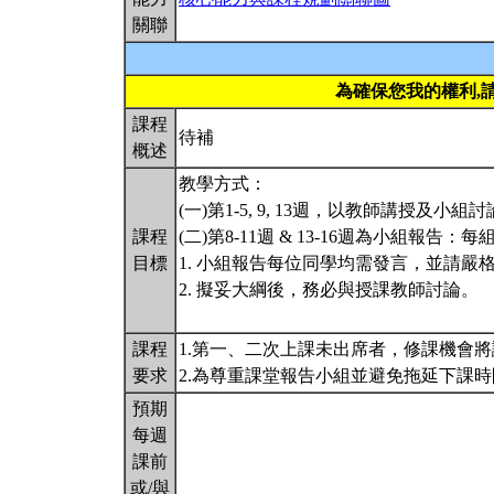
關聯
為確保您我的權利,
課程
待補
概述
教學方式：
(一)第1-5, 9, 13週，以教師講授及小組
課程
(二)第8-11週 & 13-16週為小組報
目標
1. 小組報告每位同學均需發言，並請嚴
2. 擬妥大綱後，務必與授課教師討論。
課程
1.第一、二次上課未出席者，修課機會
要求
2.為尊重課堂報告小組並避免拖延下課
預期
每週
課前
或/與