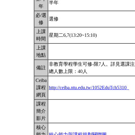
半年
年
必/選
選修
修
上課
星期二6,7(13:20~15:10)
時間
上課
地點
非教育學程學生可修-限7人。詳見選課注
備註
總人數上限：40人
Ceiba
課程
http://ceiba.ntu.edu.tw/1052EduTch5310_
網頁
課程
簡介
影片
核心
能力
核心能力與課程規劃關聯圖