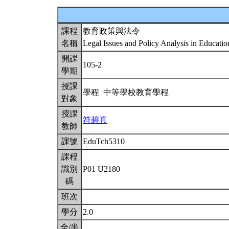
課程
教育政策與法令
名稱
Legal Issues and Policy Analysis in Educati
開課
105-2
學期
授課
學程 中等學校教育學程
對象
授課
符碧真
教師
課號
EduTch5310
課程
識別
P01 U2180
碼
班次
學分
2.0
全/半