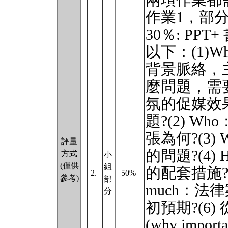
兩項作業都
作業1，部分
30％: PP
以下：(1)
背景脈絡，
麼問題，需要
氛的促媒效果
題?(2) 
張為何?(3
評量
的問題?(4
方式
小
(僅供
組
的配套措施?(5) 
2.
50%
參考)
部
much：
分
初預期?(6
(why import