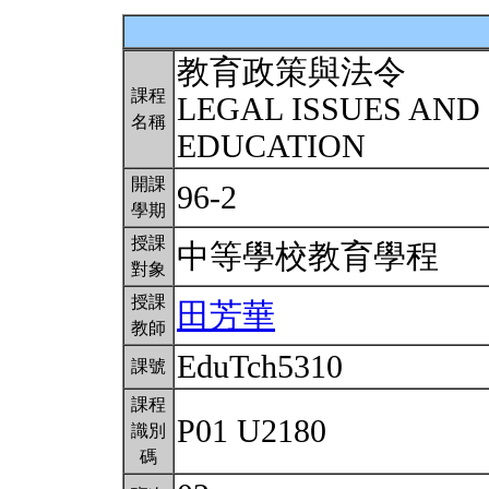
教育政策與法令
課程
LEGAL ISSUES AND 
名稱
EDUCATION
開課
96-2
學期
授課
中等學校教育學程
對象
授課
田芳華
教師
EduTch5310
課號
課程
P01 U2180
識別
碼