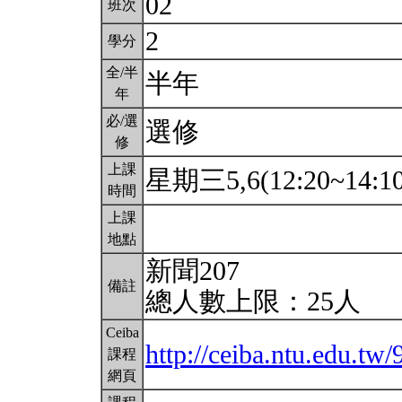
02
班次
2
學分
全/半
半年
年
必/選
選修
修
上課
星期三5,6(12:20~14:1
時間
上課
地點
新聞207
備註
總人數上限：25人
Ceiba
http://ceiba.ntu.edu.tw
課程
網頁