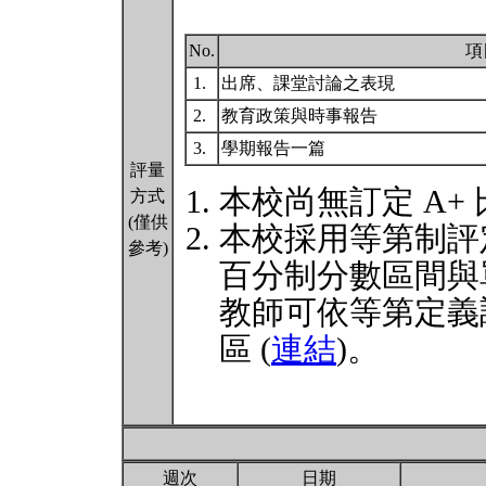
No.
項
1.
出席、課堂討論之表現
2.
教育政策與時事報告
3.
學期報告一篇
評量
本校尚無訂定 A+
方式
(僅供
本校採用等第制評
參考)
百分制分數區間與
教師可依等第定義
區 (
連結
)。
週次
日期