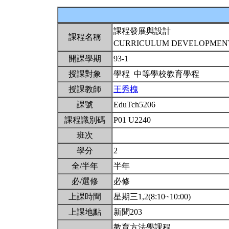
課程發展與設計
課程名稱
CURRICULUM DEVELOPMEN
開課學期
93-1
授課對象
學程 中等學校教育學程
授課教師
王秀槐
課號
EduTch5206
課程識別碼
P01 U2240
班次
學分
2
全/半年
半年
必/選修
必修
上課時間
星期三1,2(8:10~10:00)
上課地點
新聞203
教育方法學課程。