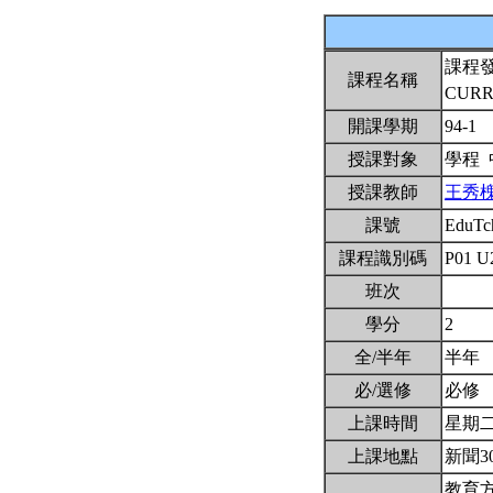
課程
課程名稱
CURR
開課學期
94-1
授課對象
學程
授課教師
王秀
課號
EduTc
課程識別碼
P01 U
班次
學分
2
全/半年
半年
必/選修
必修
上課時間
星期二7,
上課地點
新聞3
教育