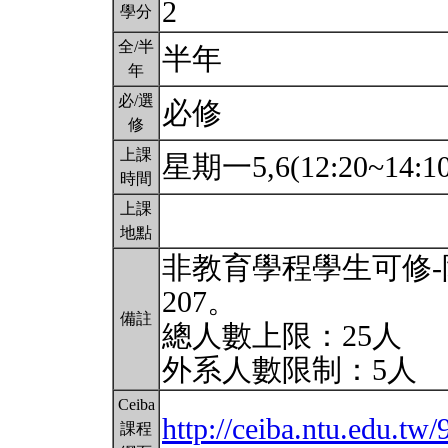
2
學分
全/半
半年
年
必/選
必修
修
上課
星期一5,6(12:20~14:1
時間
上課
地點
非教育學程學生可修-
207。
備註
總人數上限：25人
外系人數限制：5人
Ceiba
http://ceiba.ntu.edu.tw
課程