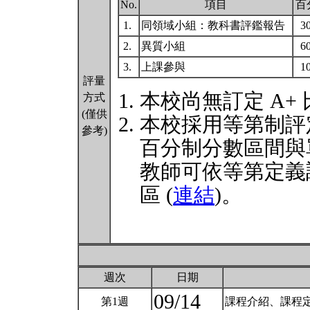
No.
項目
百
1.
同領域小組：教科書評鑑報告
3
2.
異質小組
6
3.
上課參與
1
評量
本校尚無訂定 A+
方式
(僅供
本校採用等第制評
參考)
百分制分數區間與
教師可依等第定義
區 (
連結
)。
週次
日期
09/14
第1週
課程介紹、課程