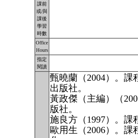
課前
或/與
課後
學習
時數
Office
Hours
指定
閱讀
甄曉蘭（2004）。
出版社。
黃政傑（主編）（20
版社。
施良方（1997）。
歐用生（2006）。