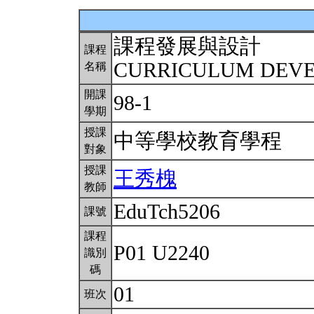
課程發展與設計
課程
CURRICULUM DEV
名稱
開課
98-1
學期
授課
中等學校教育學程
對象
授課
王秀槐
教師
EduTch5206
課號
課程
P01 U2240
識別
碼
01
班次