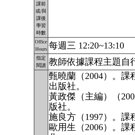
課前
或/與
課後
學習
時數
Office
每週三 12:20~13:10
Hours
指定
教師依據課程主題自
閱讀
甄曉蘭（2004）。
出版社。
黃政傑（主編）（20
版社。
施良方（1997）。
歐用生（2006）。