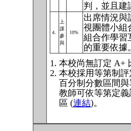
判，並且建議
出席情況與
上
視團體小組
課
4.
10%
組合作學習
參
與
的重要依據
本校尚無訂定 A+
本校採用等第制評
百分制分數區間與
教師可依等第定義
區 (
連結
)。