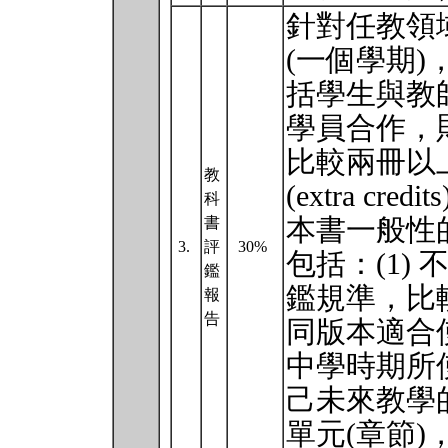
針對任教領
(一個學期
括學生與教
學員合作，
比較兩冊以
教
(extra cr
科
本書一般性
書
3.
評
30%
包括：(1)
鑑
鑑規準，比較
報
告
同版本適合
中學時期所使
己未來教學的
單元(章節