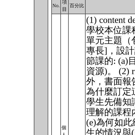
項
No.
百分比
目
(1) cont
學校本位課
單元主題（包
專長]，設
節課的: (a)目
資源)。 (2) 
外，書面報告
為什麼訂定這
學生先備知識
理解的課程
(e)為何如
個
生的情況與
人