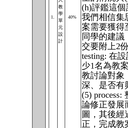
(h)評鑑這個課
教
學
我們相信集
1.
40%
單
案需要獲得
元
設
同學的建議
計
交要附上2份
testing
少1名為教
教討論對象
深、是否有
(5) pro
論修正發展而
圖，其後經
正，完成教