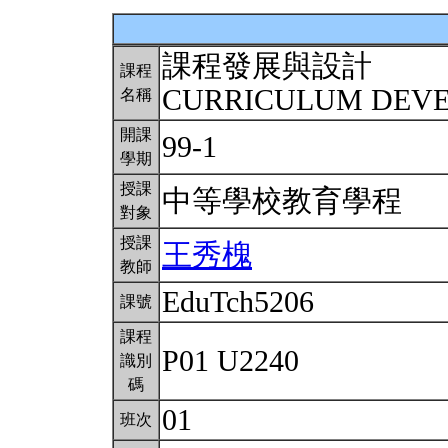
課程發展與設計
課程
CURRICULUM DEV
名稱
開課
99-1
學期
授課
中等學校教育學程
對象
授課
王秀槐
教師
EduTch5206
課號
課程
P01 U2240
識別
碼
01
班次