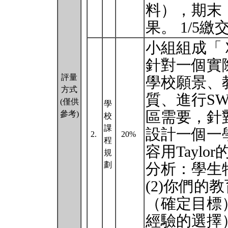
料），期末（12
果。 1/5繳
小組組成「
針對一個實
評量
學校願景、
方式
質、進行S
(僅供
學
區需要，針
參考)
校
課
設計一個一
2.
20%
程
容用Taylo
規
劃
分析：學生
(2)你們的
（確定目標
經驗的選擇）