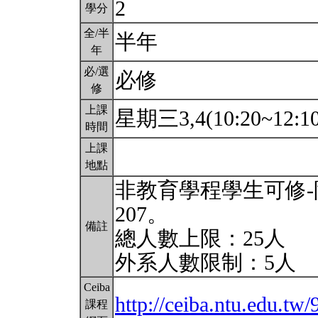
2
學分
全/半
半年
年
必/選
必修
修
上課
星期三3,4(10:20~12:1
時間
上課
地點
非教育學程學生可修-
207。
備註
總人數上限：25人
外系人數限制：5人
Ceiba
http://ceiba.ntu.edu.tw
課程