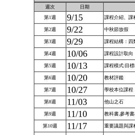
週次
日期
9/15
第1週
課程介紹、課
9/22
第2週
中秋節放假
9/29
第3週
課程結構：四
10/06
第4週
課程設計取向：3
10/13
第5週
課程模式:目標模
10/20
第6週
教材評鑑
10/27
第7週
學校本位課程
11/03
第8週
他山之石
11/10
第9週
教科書,參考
11/17
第10週
重要議題與課