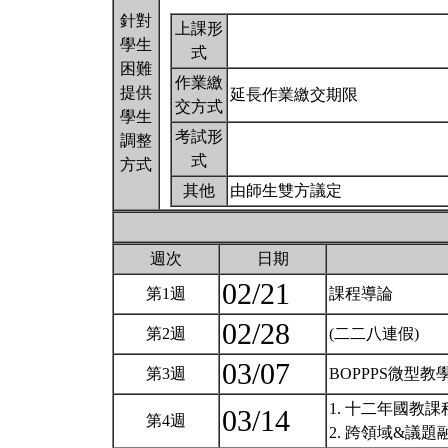
針對
上課形
學生
式
困難
作業繳
提供
延長作業繳交期限
交方式
學生
考試形
調整
式
方式
其他
由師生雙方議定
週次
日期
02/21
第1週
課程導論
02/28
第2週
(二二八連假)
03/07
第3週
BOPPPS微型
1. 十二年國教
03/14
第4週
2. 跨領域&議題