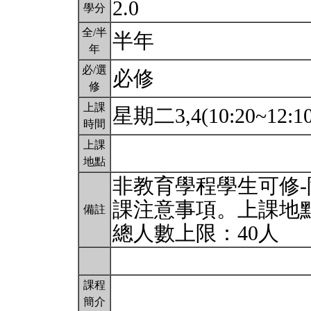
2.0
學分
全/半
半年
年
必/選
必修
修
上課
星期二3,4(10:20~12:1
時間
上課
地點
非教育學程學生可修-
課注意事項。上課地點
備註
總人數上限：40人
課程
簡介