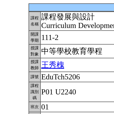
課程發展與設計
課程
Curriculum Developm
名稱
開課
111-2
學期
授課
中等學校教育學程
對象
授課
王秀槐
教師
EduTch5206
課號
課程
P01 U2240
識別
碼
01
班次