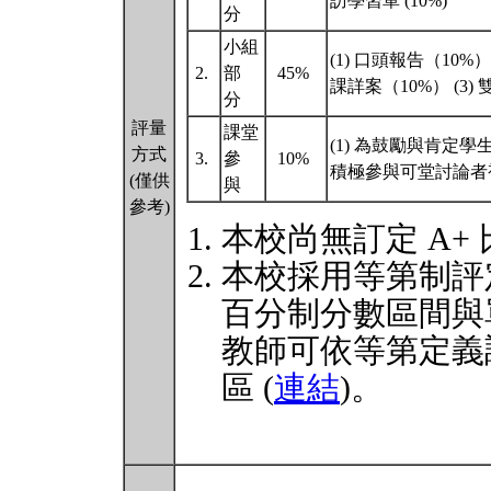
訪學習單 (10%)
分
小組
(1) 口頭報告（10
2.
部
45%
課詳案（10%） (3
分
評量
課堂
(1) 為鼓勵與肯定
方式
3.
參
10%
積極參與可堂討論者
(僅供
與
參考)
本校尚無訂定 A+
本校採用等第制評
百分制分數區間與
教師可依等第定義
區 (
連結
)。