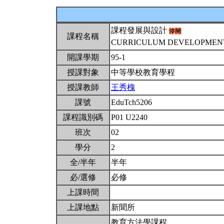
課程發展與設計
課程名稱
CURRICULUM DEVELOPMEN
開課學期
95-1
授課對象
中等學校教育學程
授課教師
王秀槐
課號
EduTch5206
課程識別碼
P01 U2240
班次
02
學分
2
全/半年
半年
必/選修
必修
上課時間
上課地點
新聞所
教育方法學課程