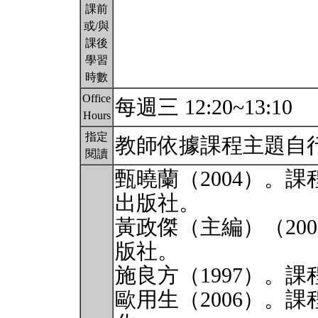
課前
或/與
課後
學習
時數
Office
每週三 12:20~13:10
Hours
指定
教師依據課程主題自
閱讀
甄曉蘭（2004）。
出版社。
黃政傑（主編）（20
版社。
施良方（1997）。
歐用生（2006）。