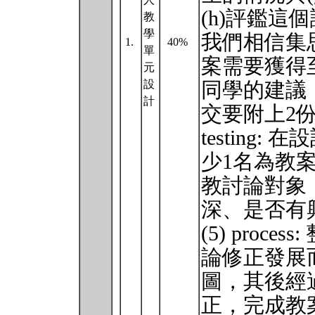
(h)評鑑這個課
教
學
我們相信集
1.
40%
單
案需要獲得
元
設
同學的建議
計
交要附上2份
testing
少1名為教
教討論對象
深、是否有
(5) pro
論修正發展而
圖，其後經
正，完成教