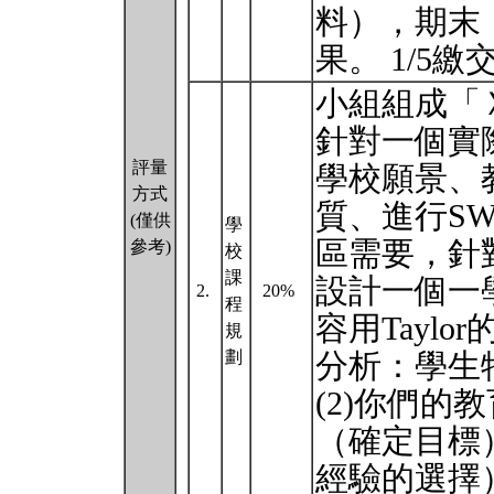
料），期末（12
果。 1/5繳
小組組成「
針對一個實
評量
學校願景、
方式
質、進行S
(僅供
學
區需要，針
參考)
校
課
設計一個一
2.
20%
程
容用Taylo
規
劃
分析：學生
(2)你們的
（確定目標
經驗的選擇）