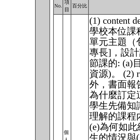
項
No.
百分比
目
(1) cont
學校本位課
單元主題（包
專長]，設
節課的: (a)目
資源)。 (2) 
外，書面報告
為什麼訂定這
學生先備知識
理解的課程
(e)為何如
個
生的情況與
人