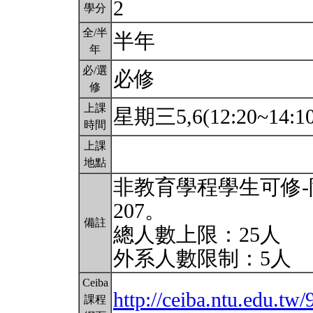
2
學分
全/半
半年
年
必/選
必修
修
上課
星期三5,6(12:20~14:1
時間
上課
地點
非教育學程學生可修-
207。
備註
總人數上限：25人
外系人數限制：5人
Ceiba
http://ceiba.ntu.edu.tw
課程