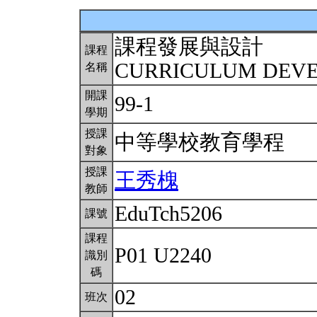
課程發展與設計
課程
CURRICULUM DEV
名稱
開課
99-1
學期
授課
中等學校教育學程
對象
授課
王秀槐
教師
EduTch5206
課號
課程
P01 U2240
識別
碼
02
班次