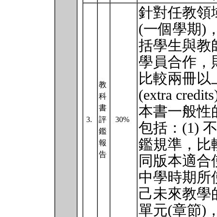
針對任教領
(一個學期
括學生與教
學員合作，
比較兩冊以
教
(extra cr
科
本書一般性
書
3.
評
30%
包括：(1)
鑑
鑑規準，比較
報
告
同版本適合
中學時期所使
己未來教學的
單元(章節