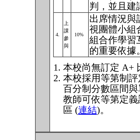
判，並且建議
出席情況與
上
視團體小組
課
4.
10%
組合作學習
參
與
的重要依據
本校尚無訂定 A+
本校採用等第制評
百分制分數區間與
教師可依等第定義
區 (
連結
)。