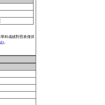
究
與單科成績對照表僅供
結
)。