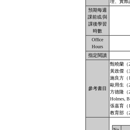
理、實際
預期每週
課前或/與
課後學習
時數
Office
Hours
指定閱讀
甄曉蘭（
黃政傑（
施良方（
歐用生（
參考書目
方德隆（
Holmes
張嘉育（
教育部（
No.