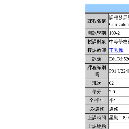
課程發展
課程名稱
Curriculu
開課學期
109-2
授課對象
中等學校
授課教師
王秀槐
課號
EduTch52
課程識別
P01 U224
碼
班次
02
學分
2.0
全/半年
半年
必/選修
選修
上課時間
星期二8,9(1
上課地點