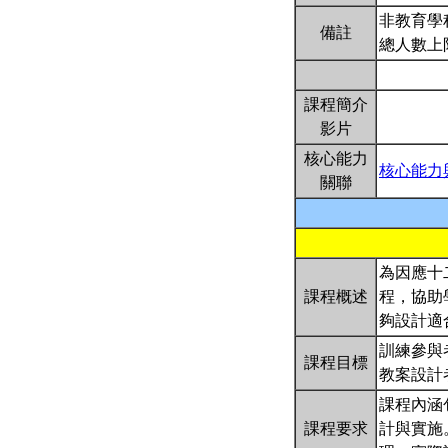
非教育學
備註
總人數上
課程簡介
影片
核心能力
核心能力
關聯
為因應十
課程概述
程，協助
夠設計適
訓練參與者
課程目標
教案設計
課程內涵包
課程要求
計與實施