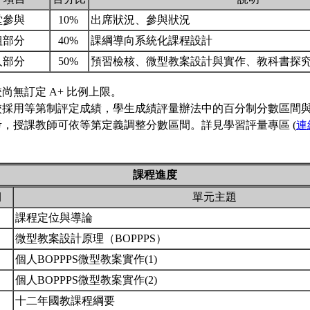
堂參與
10%
出席狀況、參與狀況
組部分
40%
課綱導向系統化課程設計
人部分
50%
預習檢核、微型教案設計與實作、教科書探
尚無訂定 A+ 比例上限。
校採用等第制評定成績，學生成績評量辦法中的百分制分數區間
考，授課教師可依等第定義調整分數區間。詳見學習評量專區 (
連
課程進度
期
單元主題
課程定位與導論
微型教案設計原理（BOPPPS）
個人BOPPPS微型教案實作(1)
個人BOPPPS微型教案實作(2)
十二年國教課程綱要