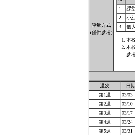
1.
課
2.
小
評量方式
3.
個
(僅供參考)
本校
本
參
週次
日
第1週
03/03
第2週
03/10
第3週
03/17
第4週
03/24
第5週
03/31