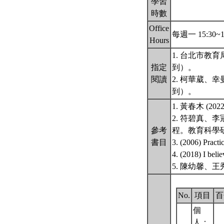
學習
時數
Office
每週一 15:30~
Hours
1. 台北市教育
指定
到）。
閱讀
2. 柯華葳、
到）。
1. 黃春木 (
2. 符碧真、
參考
程。教育科學
書目
3. (2006) Practi
4. (2018) I belie
5. 陳幼馨、
No.
項目
百
個
人：