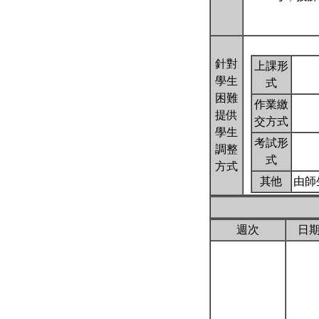
針對
上課形
學生
式
困難
作業繳
提供
交方式
學生
考試形
調整
式
方式
其他
由師
週次
日