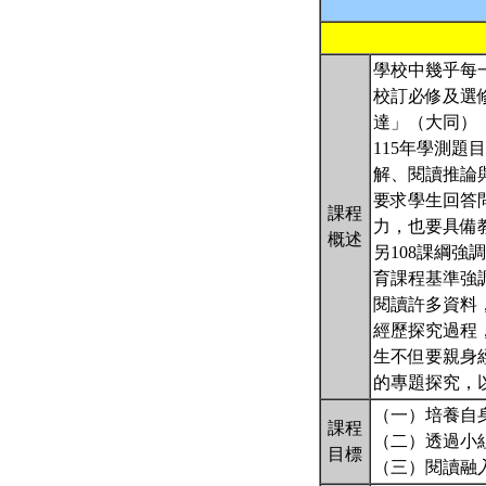
學校中幾乎每
校訂必修及選
達」（大同）
115年學測
解、閱讀推論
要求學生回答
課程
力，也要具備
概述
另108課綱
育課程基準強
閱讀許多資料
經歷探究過程
生不但要親身
的專題探究，
（一）培養自
課程
（二）透過小
目標
（三）閱讀融