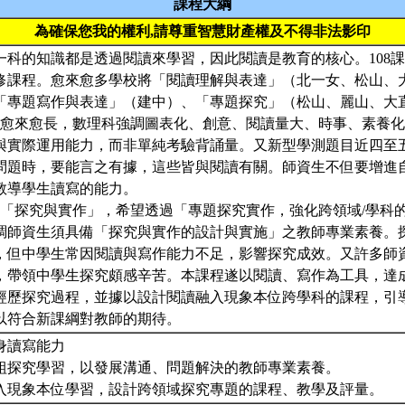
課程大綱
為確保您我的權利,請尊重智慧財產權及不得非法影印
一科的知識都是透過閱讀來學習，因此閱讀是教育的核心。108
修課程。愈來愈多學校將「閱讀理解與表達」（北一女、松山、
「專題寫作與表達」（建中）、「專題探究」（松山、麗山、大
題目愈來愈長，數理科強調圖表化、創意、閱讀量大、時事、素養
與實際運用能力，而非單純考驗背誦量。又新型學測題目近四至
問題時，要能言之有據，這些皆與閱讀有關。師資生不但要增進
教導學生讀寫的能力。
強調「探究與實作」，希望透過「專題探究實作，強化跨領域/學科
調師資生須具備「探究與實作的設計與實施」之教師專業素養。
，但中學生常因閱讀與寫作能力不足，影響探究成效。又許多師
，帶領中學生探究頗感辛苦。本課程遂以閱讀、寫作為工具，達
經歷探究過程，並據以設計閱讀融入現象本位跨學科的課程，引
以符合新課綱對教師的期待。
身讀寫能力
組探究學習，以發展溝通、問題解決的教師專業素養。
入現象本位學習，設計跨領域探究專題的課程、教學及評量。