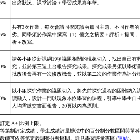
15%
出席狀況、課堂討論＋學習成果嘉年華。
共有3次作業，每次會請同學閱讀兩篇同主題、不同作者的
25%
劣。同學須於作業中撰寫（1）優文之摘要＋評析＋提問，
析＋改寫。
請各小組從新課綱19項議題相關的現象切入，找出自己有
30%
究，並於第三週上台報告探究成果。探究成果另須以學術
批改後會再有一次修改機會，並以第二次的作業作為評分
以小組探究作業的議題切入，將先前探究過程的困難納入
30%
讀融入，設計一門以現象本位學習的課程，引導中學生自
人均需繳交書面報告，20頁以內為原則。
訂定 A+ 比例上限。
等第制評定成績，學生成績評量辦法中的百分制分數區間與單科
教師可依等第定義調整分數區間。詳見學習評量專區 (
連結
)。