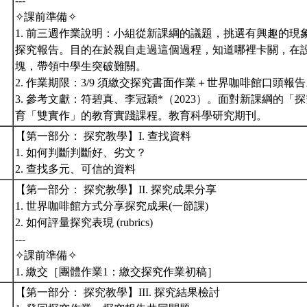
---
✧課前準備✧
1. 前三週作業說明：小組從新課綱的議題，挑選有興趣的現象
探究報告。目的在於親自走過這個過程，知道哪裡卡關，在
塊，帶領中學生突破難關。
2. 作業期限：3/9 須繳交探究書面作業＋世界咖啡館口頭報
3. 參考文獻：符碧真、李冠穎*（2023）。面對新課綱的「
育「雙實作」的教育實踐課程。教育科學研究期刊。
【第一部分： 探究教學】I. 查找資料
1. 如何判斷判斷好、劣文？
2. 查找多元、可信的資料
【第一部分： 探究教學】II. 探究成果分享
1. 世界咖啡館方式分享探究成果(一節課)
2. 如何評量探究表現 (rubrics)
---
✧課前準備✧
1. 繳交［團體作業1：繳交探究作業初稿］
【第一部分： 探究教學】III. 探究結果檢討