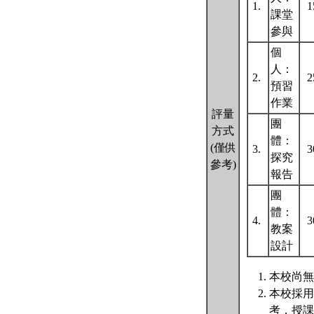
1.
課堂
參與
個
人：
2.
預習
作業
評量
團
方式
體：
(僅供
3.
探究
參考)
報告
團
體：
4.
教案
設計
本校尚無
本校採用
考，授課