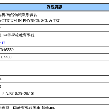
課程資訊
理科/自然領域教學實習
CTICUM IN PHYSICS/ SCI. & TEC.
2
程 中等學校教育學程
昭銘
Tch5559
 U4400
年
修
四A,B(18:25~20:10)
外實習。限教育學程學生,新物406。