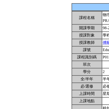
物
課程名稱
PRA
開課學期
98-
授課對象
學
授課教師
傅
課號
Edu
課程識別碼
P01
班次
學分
2
全/半年
半
必/選修
必
上課時間
星期
上課地點
校