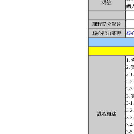
備註
總
課程簡介影片
核心能力關聯
核
1
2.
2-
2-
2-
3.
3-
3
課程概述
3-
3-
3-