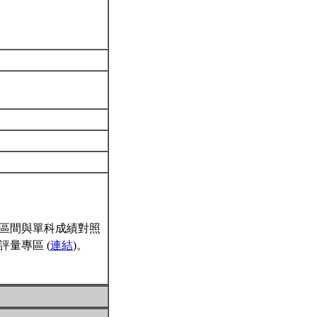
區間與單科成績對照
量專區 (
連結
)。