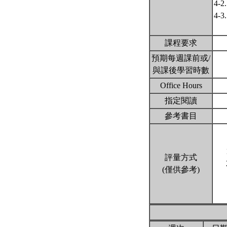
4-
4-
課程要求
預期每週課前或/
與課後學習時數
Office Hours
指定閱讀
參考書目
評量方式
(僅供參考)