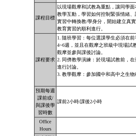
以現場觀摩和試教為重點，讓同學面
教學互動，學習如何控制緊張情緒、
課程目標
實習中轉換教/學身分，開始建立真
教育實習的順利進行。
1. 隨班學習：每位選課學生必須在
4~6週，並且在觀摩之班級中現場
觀摩並參與課後討論。
課程要求
2. 同儕教學演練：於現場試教前，
進行討論。
3. 教學觀摩：參加國中和高中之生
預期每週
課前或/
課前2小時/課後2小時
與課後學
習時數
Office
Hours