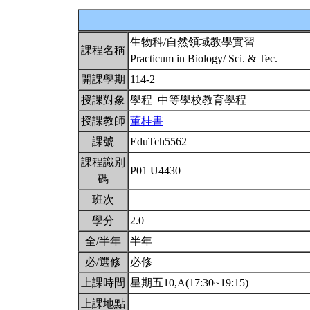
生物科/自然領域教學實習
課程名稱
Practicum in Biology/ Sci. & Tec.
開課學期
114-2
授課對象
學程 中等學校教育學程
授課教師
董桂書
課號
EduTch5562
課程識別
P01 U4430
碼
班次
學分
2.0
全/半年
半年
必/選修
必修
上課時間
星期五10,A(17:30~19:15)
上課地點