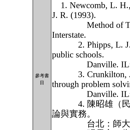
1. Newcomb, L. H., 
J. R. (1993).
Method of Teachin
Interstate.
2. Phipps, L. J. (1
public schools.
Danville. IL: In
3. Crunkilton, J. R
參考書
through problem solvi
目
Danville. IL: In
4. 陳昭雄（民
論與實務。
台北：師大書