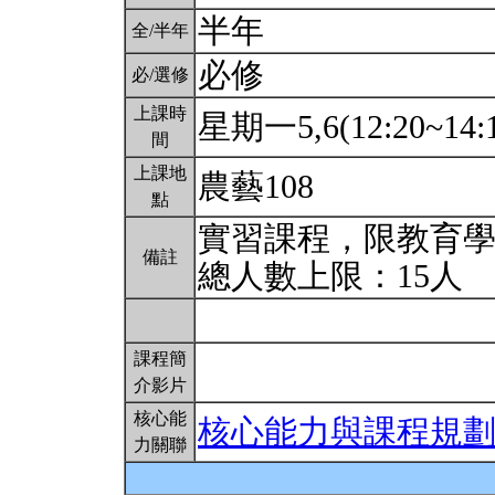
半年
全/半年
必修
必/選修
上課時
星期一5,6(12:20~14:
間
上課地
農藝108
點
實習課程，限教育
備註
總人數上限：15人
課程簡
介影片
核心能
核心能力與課程規
力關聯