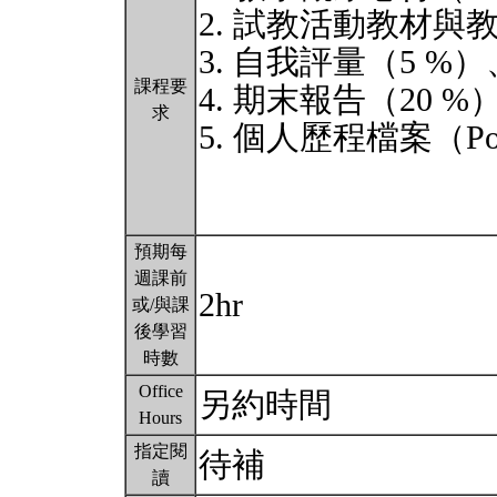
2. 試教活動教材與教
3. 自我評量（5 %
課程要
4. 期末報告（20 %
求
5. 個人歷程檔案（Por
預期每
週課前
2hr
或/與課
後學習
時數
Office
另約時間
Hours
指定閱
待補
讀