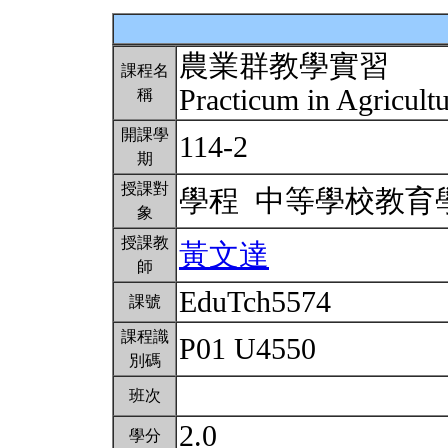
農業群教學實習
課程名
Practicum in Agricult
稱
開課學
114-2
期
授課對
學程 中等學校教
象
授課教
黃文達
師
EduTch5574
課號
課程識
P01 U4550
別碼
班次
2.0
學分