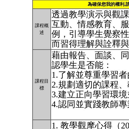
為確保您我的權利,
透過教學演示與觀
互動、情感教育、
課程概
例，引導學生覺察
述
而習得理解與詮釋
藉由報告、面談、
認學生是否能：
1.了解並尊重學習
課程目
2.規劃適切的課程
標
3.建立正向學習環
4.認同並實踐教師
1. 教學觀摩心得（20