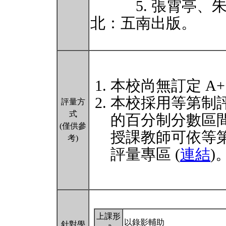
5. 張霄亭、朱
北：五南出版。
本校尚無訂定 A
本校採用等第制
評量方
式
的百分制分數區
(僅供參
授課教師可依等
考)
評量專區 (
連結
)
上課形
以錄影輔助
針對學