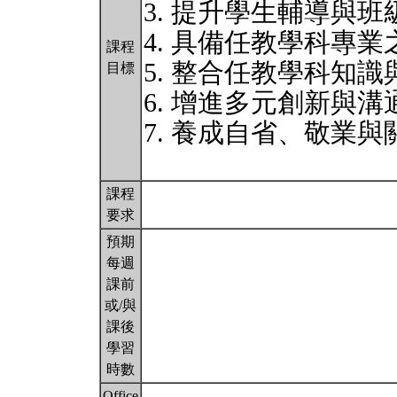
3. 提升學生輔導與
4. 具備任教學科專業
課程
5. 整合任教學科知
目標
6. 增進多元創新與
7. 養成自省、敬業
課程
要求
預期
每週
課前
或/與
課後
學習
時數
Office