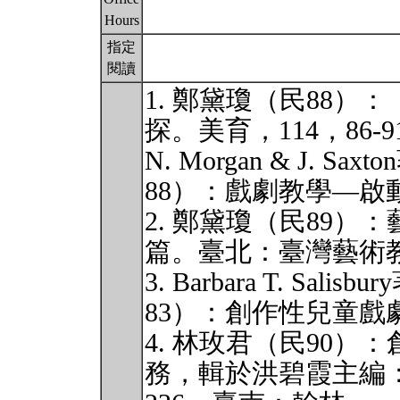
Hours
指定
閱讀
1. 鄭黛瓊（民88
探。美育，114，86-9
N. Morgan & J. 
88）：戲劇教學—
2. 鄭黛瓊（民89
篇。臺北：臺灣藝術
3. Barbara T. Sa
83）：創作性兒童戲
4. 林玫君（民90
務，輯於洪碧霞主編：