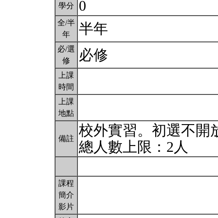
0
學分
全/半
半年
年
必/選
必修
修
上課
時間
上課
地點
校外實習。初選不開
備註
總人數上限：2人
課程
簡介
影片