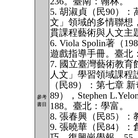
236。臺南：翰林。
5. 胡淑貞（民90
文」領域的多情聯想
貫課程藝術與人文主題工
6. Viola Spoli
遊戲指導手冊。臺北
7. 國立臺灣藝術教
人文」學習領域課程
（民89）：第七章 
89），Stephen L.Y
參考
188。臺北：學富。
書目
8. 張春興（民85
9. 張曉華（民84
巧。復興崗學報，55，5