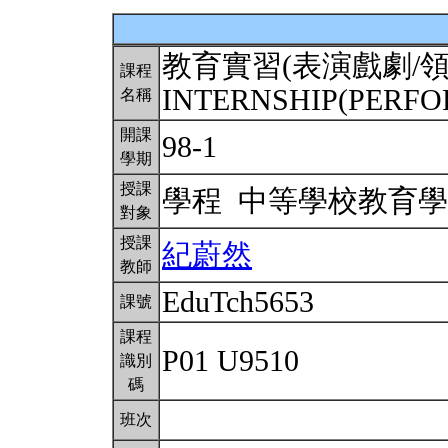
教育實習(表演戲劇/領
課程
INTERNSHIP(PERF
名稱
開課
98-1
學期
授課
學程 中等學校教育
對象
授課
紀蔚然
教師
EduTch5653
課號
課程
P01 U9510
識別
碼
班次