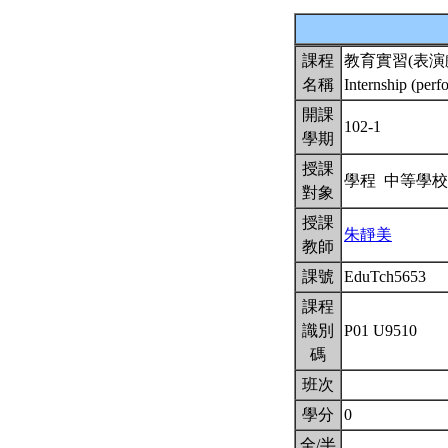
課程
教育實習(表演
名稱
Internship (per
開課
102-1
學期
授課
學程 中等學
對象
授課
朱靜美
教師
課號
EduTch5653
課程
識別
P01 U9510
碼
班次
學分
0
全/半