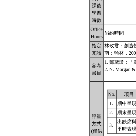
課後
學習
時數
Office
另約時間
Hours
指定
林玫君：創造性
閱讀
南：翰林，20
1. 鄭黛瓊：「
參考
2. N. Mo
書目
No.
項目
1.
期中呈
2.
期末呈
評量
出缺席
方式
3.
平時表
(僅供