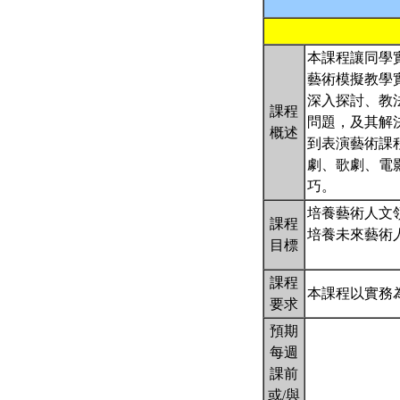
本課程讓同學
藝術模擬教學
深入探討、教
課程
問題，及其解
概述
到表演藝術課
劇、歌劇、電
巧。
培養藝術人文
課程
培養未來藝術
目標
課程
本課程以實務
要求
預期
每週
課前
或/與