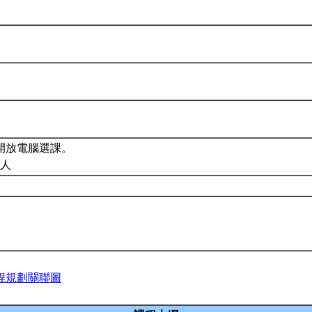
開放電腦選課。
3人
程規劃關聯圖