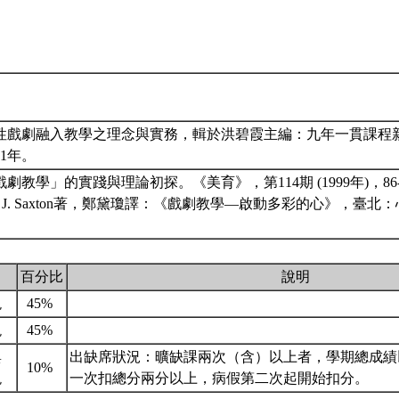
戲劇融入教學之理念與實務，輯於洪碧霞主編：九年一貫課程新思維
01年。
戲劇教學」的實踐與理論初探。《美育》，第114期 (1999年)，86-
rgan & J. Saxton著，鄭黛瓊譯：《戲劇教學—啟動多彩的心》，臺北
百分比
說明
現
45%
現
45%
與
出缺席狀況：曠缺課兩次（含）以上者，學期總成績
10%
現
一次扣總分兩分以上，病假第二次起開始扣分。