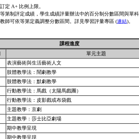
訂定 A+ 比例上限。
等第制評定成績，學生成績評量辦法中的百分制分數區間與單科
教師可依等第定義調整分數區間。詳見學習評量專區 (
連結
)。
課程進度
期
單元主題
表演藝術與生活藝術人文
肢體教學法：鬧劇教學
肢體教學法：默劇教學
行動教學法：馬戲（太陽馬戲團）
行動教學法：皮影戲或布袋戲
主題教學：京劇
主題教學：莎士比亞劇場
期中教學呈現
期中教學呈現