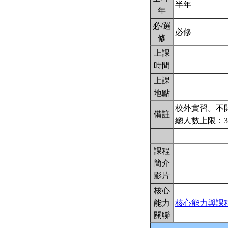
半年
年
必/選
必修
修
上課
時間
上課
地點
校外實習。不
備註
總人數上限：
課程
簡介
影片
核心
能力
核心能力與課
關聯