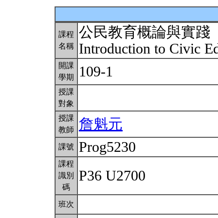
公民教育概論與實踐
課程
Introduction to Civic 
名稱
開課
109-1
學期
授課
對象
授課
詹魁元
教師
Prog5230
課號
課程
P36 U2700
識別
碼
班次