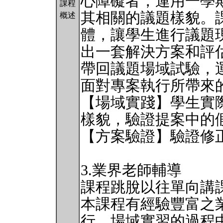
心障礙者，運用一學
課程
其相關的議題樣貌。
概述
體，讓學生進行議題
出一套解決方案和評
帶回議題場域試驗，
面對專案執行所帶來
【場域實踐】學生實
樣貌，驗證提案中的
【方案驗證】驗證修
3.業界老師輔導
課程跳脫以往單向講課模
本課程有經驗豐富之
行、場域實習的過程