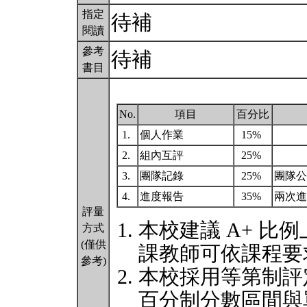
指定
待補
閱讀
參考
待補
書目
No.
項目
百分比
1.
個人作業
15%
2.
組內互評
25%
3.
團隊記錄
25%
團隊公
4.
進度報告
35%
兩次
評量
本校建議 A+ 比例
方式
(僅供
課教師可依課程要
參考)
本校採用等第制評
百分制分數區間與