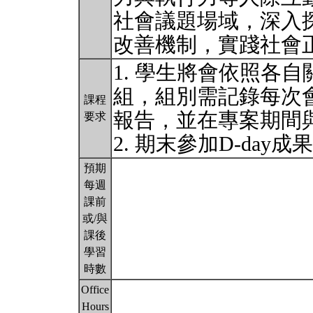
社會議題場域，深入
改善機制，實踐社會
1. 學生將會依照各
組，組別需記錄每次
課程
報告，並在專案期間與
要求
2. 期末參加D-day
預期
每週
課前
或/與
課後
學習
時數
Office
Hours