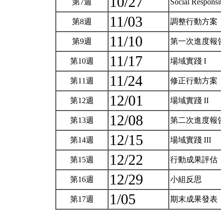
10/27
第7週
Social Responsi
11/03
第8週
調整行動方案
11/10
第9週
第一次進度報
11/17
第10週
場域實踐 I
11/24
第11週
修正行動方案
12/01
第12週
場域實踐 II
12/08
第13週
第二次進度報
12/15
第14週
場域實踐 III
12/22
第15週
行動成果評估
12/29
第16週
小組反思
1/05
第17週
期末成果發表