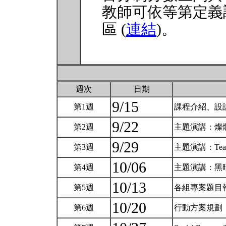
教師可依等第定義
區 (
連結
)。
週次
日期
9/15
第1週
課程介紹、設
9/22
第2週
主題演講：燦
9/29
第3週
主題演講：Teach
10/06
第4週
主題演講：黑
10/13
第5週
各組專案題目
10/20
第6週
行動方案規劃