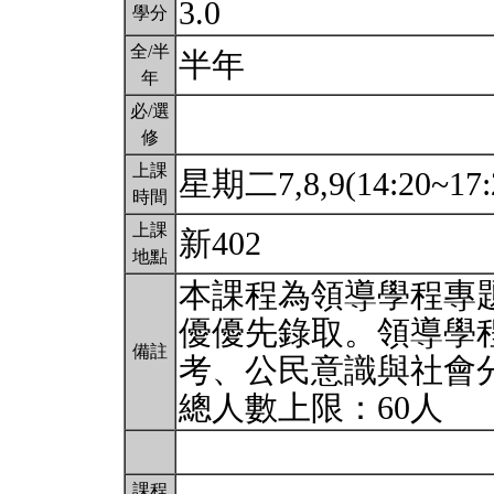
3.0
學分
全/半
半年
年
必/選
修
上課
星期二7,8,9(14:20~17:
時間
上課
新402
地點
本課程為領導學程專
優優先錄取。領導學程
備註
考、公民意識與社會
總人數上限：60人
課程