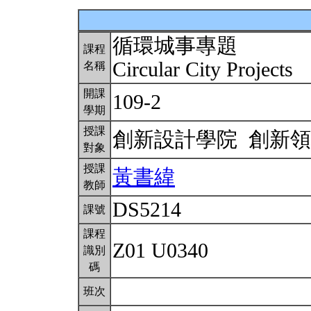
循環城事專題
課程
Circular City Projects
名稱
開課
109-2
學期
授課
創新設計學院 創新
對象
授課
黃書緯
教師
DS5214
課號
課程
Z01 U0340
識別
碼
班次