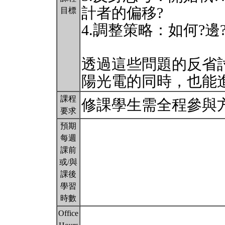
計者的偏移?
目標
4.調整策略：如何?邊
透過這些問題的反省
陽光電的同時，也能
課程
修課學生需全程參與
要求
預期
每週
課前
或/與
課後
學習
時數
Office