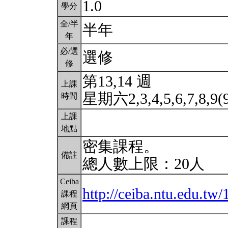
1.0
學分
全/半
半年
年
必/選
選修
修
第13,14 週
上課
星期六2,3,4,5,6,7,8,9(
時間
上課
地點
密集課程。
備註
總人數上限：20人
Ceiba
http://ceiba.ntu.edu.t
課程
網頁
課程