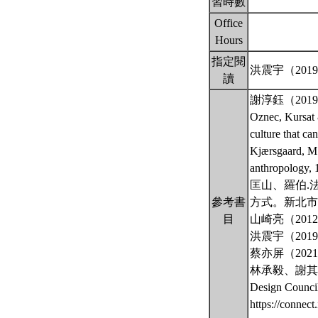
習時數
Office
Hours
指定閱
洪震宇（20
讀
謝淳鈺（20
Oznec, Kursat 
culture that ca
Kjærsgaard, M.
anthropology, 
匡山、羅伯.
參考書
方式。新北市
目
山崎亮（20
洪震宇（20
蔡亦屏（20
林承毅、謝其
Design Council
https://conne