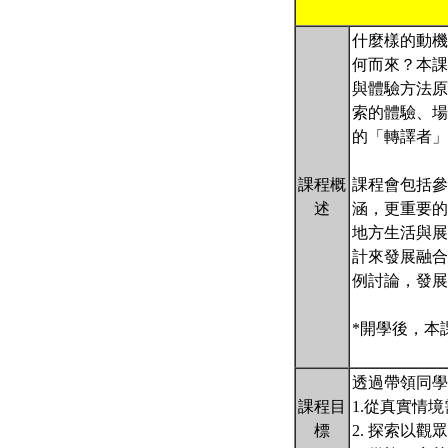
什麼樣的動機
何而來？本課
與體驗方法原
索的體驗、場
的「轉譯者」
課程概
課程會包括參
述
涵，更重要的
地方生活與展
計來發展融合
例討論，發展
*開學後，本
透過帶領同學
課程目
1.從真實情
標
2. 探索以