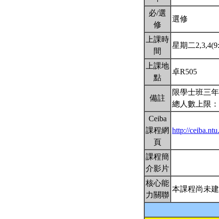
必/選
選修
修
上課時
星期二2,3,4(9:
間
上課地
卓R505
點
限學士班三年
備註
總人數上限：
Ceiba
課程網
http://ceiba.n
頁
課程簡
介影片
核心能
本課程尚未建
力關聯