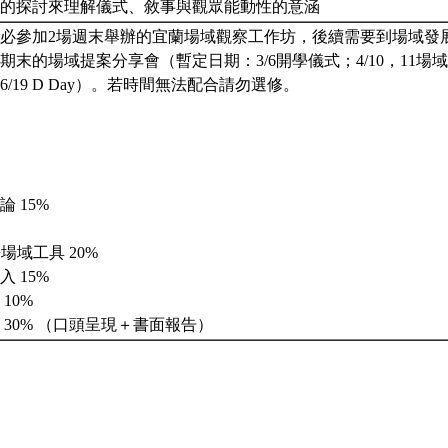
意義的探討來理解儀式、敘事與觀眾能動性的意涵
必參加2場週末舉辦的宜蘭場域觀察工作坊，後續需要到場域發
期末的場域提案分享會（暫定日期：3/6開學儀式；4/10，11場域
/19 D Day）。若時間無法配合請勿選修。
 15%
場域工具 20%
 15%
10%
 30% （口頭呈現＋書面報告）