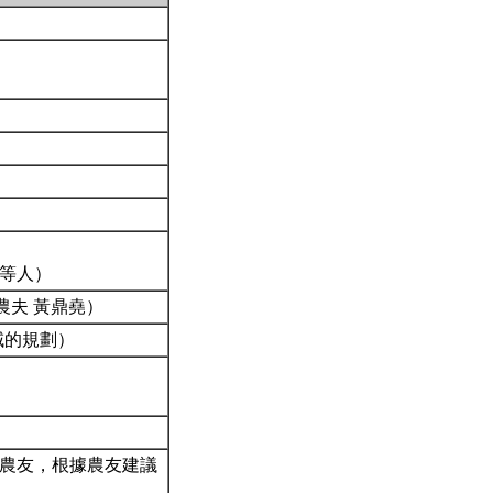
廷等人）
雅農夫 黃鼎堯）
域的規劃）
溝農友，根據農友建議