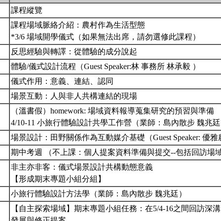
課程縱覽
課程場域脈絡介紹：農村作為生活型態
*3/6 場域開學儀式（如果無法出席，請勿選修此課程）
反思經驗與轉譯：從體驗的成分說起
體驗/儀式設計流程（Guest Speaker:林 事務所 林承毅 ）
儀式作用：意義、連結、認同
場景互動：人與非人共構連結的現場
（溫書假）homework: 場域資料報導蒐集研究的預習與準備
4/10-11 小旅行體驗設計共學工作營（業師：島內散步 魏兆
場景設計：田野關係作為互動媒介基礎（Guest Speaker: 優
期中考週 （不上課：個人提案資料準備與提交--包括回訪場
非主亦非客：儀式場景設計共構動態意義
【形成期末專題小組分組】
小旅行體驗設計方法學（業師：島內散步 魏兆廷）
【自主探索場域】期末專題小組任務：在5/4-16之間回訪深
發展與修正提案