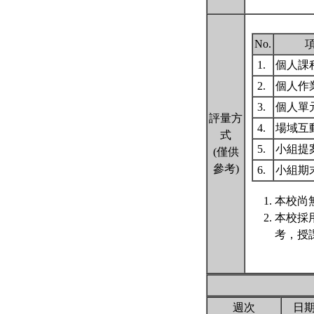
No.
1.
個人課
2.
個人作
3.
個人單
評量方
4.
場域互
式
5.
小組提
(僅供
參考)
6.
小組期
本校尚無
本校採
考，授
週次
日