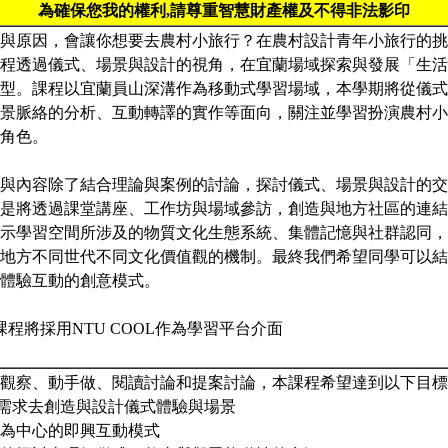
為確保您我的權利,請尊重智慧財產權及不得非法影印
與原因，會讓你想要去農村小旅行？在農村設計青年小旅行的挑
程透過儀式、場景與設計的視角，在宜蘭場域探索與發展「生活
型。課程以宜蘭員山深溝作為移動式學習場域，本學期將從儀式
景脈絡的分析、互動轉譯的實作等面向，關注並學習扮演農村小
角色。
與內容除了結合理論與案例的討論，探討儀式、場景與設計的交
是將透過課堂講座、工作坊與場域參訪，創造與地方社區的連結
示學習空間所涉及的物質文化生態系統、集體記憶與社群認同，
地方不同世代不同文化價值觀的機制。最終我們希望同學可以結
體驗互動的創意模式。
課程將採用NTU COOL作為學習平台介面
觀察、動手做、閱讀討論和提案討論，本課程希望達到以下目標
境需求去創造與設計儀式體驗與場景
觀眾為中心的即興互動模式