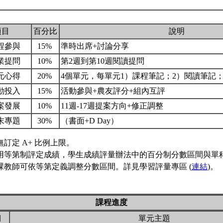
項目
百分比
說明
程參與
15%
準時出席+討論分享
業提問
10%
第2週到第10週閱讀提問
元心得
20%
4個單元，每單元1）課程筆記；2）閱讀筆記
動投入
15%
活動參與+農友評分+組內互評
案發展
10%
11週-17週提案方向+修正調整
末專題
30%
（書面+D Day）
訂定 A+ 比例上限。
用等第制評定成績，學生成績評量辦法中的百分制分數區間與單
課教師可依等第定義調整分數區間。詳見學習評量專區 (
連結
)。
課程進度
期
單元主題