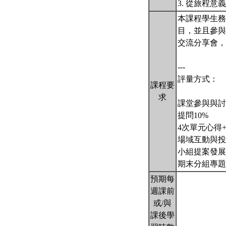
3. 從旅程
本課程學生務
目，並且參與
交流分享會，6
---
評量方式：
課程要
求
課堂參與與討論
提問10%
4次單元心得+
場域互動與投入
小組提案發展 
期末分組專題
預期每
週課前
或/與
課後學