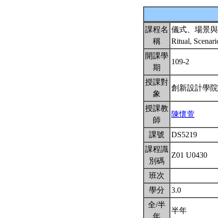
課程名
儀式、場景與
稱
Ritual, Scenar
開課學
109-2
期
授課對
創新設計學院
象
授課教
陳懷萱
師
課號
DS5219
課程識
Z01 U0430
別碼
班次
學分
3.0
全/半
半年
年