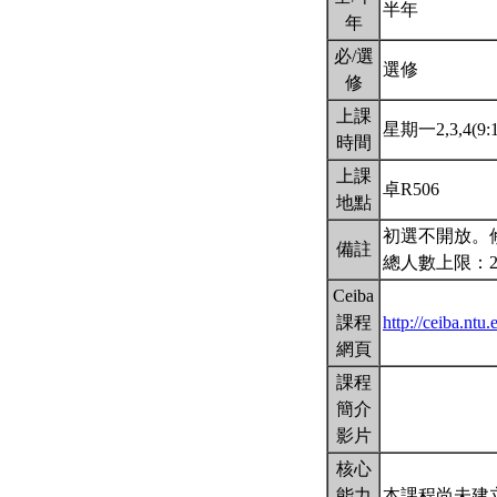
半年
年
必/選
選修
修
上課
星期一2,3,4(9:1
時間
上課
卓R506
地點
初選不開放。
備註
總人數上限：2
Ceiba
課程
http://ceiba.nt
網頁
課程
簡介
影片
核心
能力
本課程尚未建