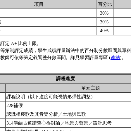
項目
百分比
30%
業
30%
發
40%
訂定 A+ 比例上限。
用等第制評定成績，學生成績評量辦法中的百分制分數區間與單
教師可依等第定義調整分數區間。詳見學習評量專區 (
連結
)。
課程進度
期
單元主題
課程說明（以下進度可能視情形彈性調整）
228補假
認識相褒歌及其音樂分析／土地與民歌
314淡蘭古道踏查心得討論／地景與聲景／設計思考