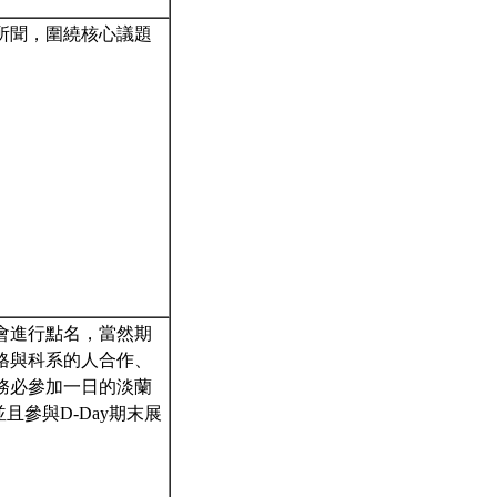
所聞，圍繞核心議題
會進行點名，當然期
格與科系的人合作、
務必參加一日的淡蘭
並且參與D-Day期末展