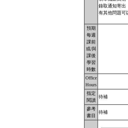
錄取通知寄出：2
有其他問題可以郵寄
預期
每週
課前
或/與
課後
學習
時數
Office
Hours
指定
待補
閱讀
參考
待補
書目