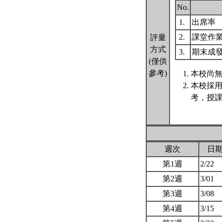
No.
1.
出席率
2.
課堂作
評量
方式
3.
期末成
(僅供
參考)
本校尚無
本校採
考，授課
週次
日
第1週
2/22
第2週
3/01
第3週
3/08
第4週
3/15