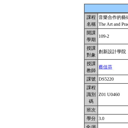
課程
音樂合作的藝
名稱
The Art and Pra
開課
109-2
學期
授課
創新設計學院
對象
授課
蔡佳芬
教師
課號
DS5220
課程
識別
Z01 U0460
碼
班次
學分
3.0
全/半