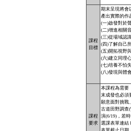
期末呈現將會
產出實際的作
(一)啟發對於
(二)增進相
(三)從場域認
課程
(四)了解自
目標
(五)開拓視野
(六)建立同理
(七)培養不怕
(八)發現與體
本課程為需要
末成發也必須
願意面對挑戰
古道田野調查(暫
課程
演(6/19)
要求
選課表單連結 https
表單截止日期：2/1