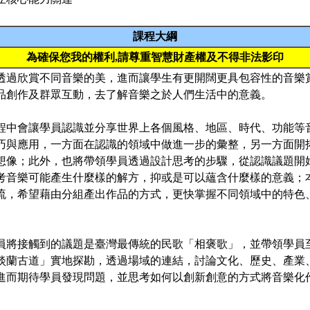
課程大綱
為確保您我的權利,請尊重智慧財產權及不得非法影印
透過欣賞不同音樂的美，進而讓學生有更開闊更具包容性的音樂
品創作及群眾互動，去了解音樂之於人們生活中的意義。
會讓學員認識並分享世界上各個風格、地區、時代、功能等
巧與應用，一方面在認識的領域中做進一步的彙整，另一方面開
想像；此外，也將帶領學員透過設計思考的步驟，從認識議題開
考音樂可能產生什麼樣的解方，抑或是可以蘊含什麼樣的意義；
流，希望藉由分組產出作品的方式，更快掌握不同領域中的特色
接觸到的議題是臺灣最傳統的民歌「相褒歌」，並帶領學員
淡蘭古道」實地探勘，透過場域的連結，討論文化、歷史、產業
進而期待學員發現問題，並思考如何以創新創意的方式將音樂化