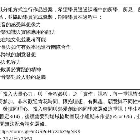
以分組方式進行作品提案，希望學員透過課程中的所學、所見、
品，並協助學員完成錄製，期待學員在過程中：
聲音的感受與想像力
關音樂知識與實際應用的能力
識在地文化並思考可能
己所長與如何有效率地進行團隊合作
與跨域的創意發想
心與包容力
失敗勇於實踐的精神
會音樂對於人類的意義
「投入大量心力」與「全程參與」之「實作」課程，每一堂課皆
要參加。非常歡迎肯花時間、懷抱理想、有興趣、願意與不同性
、發揮同理心、投入時間與熱愛創新的同學來選修這堂課！學生
定3/14)，後續需要到場域協助呈現小組期末作品(6/5 or 6/6)，
，若時間無法配合請勿選修。
://forms.gle/mGSPoHfcZfbZ9gNK9
4(日) 23:59