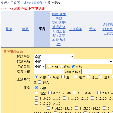
您現在的位置：
課程網頁查詢
> 系所課程
115-1修課學分數上下限規定
通識/新生
專題
新生講座/
進階英
溝通表達
快速
共同
系所
分班編組
學程
(研究
與職涯發
上英文
展 (原基
本能力課
程)
系所課程查詢
開課學院：
開課系所：
年級分類：
必修
選修
全部
課程名稱：
教師名稱：
不限
限定
週一
週二
週三
週四
上課時間：
五
週六
節次：
不限
限定
0 7:10~8:00
1 8:10~9:00
2 9:10
3 10:20~11:10
4 11:20~12:10
5 12:20~13
6 13:20~14:10
7 14:20~15:10
8 15:30~16:20
9