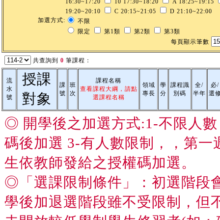
16:30~17:20
10 17:30~18:20
A 18:25~19:15
19:20~20:10
C 20:15~21:05
D 21:10~22:00
加選方式:
不限
限定
第1類
第2類
第3類
每頁顯示筆數
共查詢到
0
筆課程：
授課
流
課程名稱
課
班
領域
學
課程識
全/
必/
水
查看課程大綱，請點
號
次
專長
分
別碼
半年
選
對象
號
選課程名稱
◎ 開學後之加選方式:1-不限人
碼後加選 3-有人數限制，，第
生依教師發給之授權碼加選。
◎「選課限制條件」：初選階段
學後加退選階段雖不受限制，但