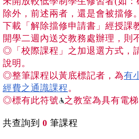
未開放較低學制學生修習者(如：
除外，前述兩者，還是會被擋修
下載「解除擋修申請書」經授課
開學二週內送交教務處辦理，則
◎「校際課程」之加退選方式，
說明。
◎整筆課程以黃底標記者，為
有
經費之通識課程
。
◎標有此符號
之教室為具有電梯
共查詢到
0
筆課程