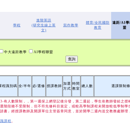
進階英語
體育/全民國防
遠距/AI
學程
(研究生線上英
寫作教學
教育
盟
文)
中大遠距教學
AI學程聯盟
加選
時間
課程識別碼
全/半年
必/選修
授課教師
總人數
選課限制
方式
教室
加選 3-有人數限制，，第一週採上網登記後分發，第二週起，學生依教師發給之授
選階段雖不受限制，但不符先修科目規定，或較高學制課程未開放較低學制學生
請書」經授課教師及開課單位主管簽章同意，並於開學二週內送交教務處辦理
識課程
。