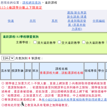
您現在的位置：
課程網頁查詢
> 遠距課程
115-1修課學分數上下限規定
通識/新生專題
新生講座/溝通
快速
共同
系所
表達與職涯發
分班編組
展 (原基本能
力課程)
遠距課程/AI學程聯盟查詢
主播學校：
清大遠距教學
交大遠距教學
台大遠距教學
共查詢到
0
筆課程：
課程名稱
流水號
授課對象
課號
班次
領域專長
學分
查看課程大綱，請點選課程名稱
◎ 開學後之加選方式:1-不限人數，直接上網加選 2-向教師取得授權碼後
◎「選課限制條件」：初選階段會受到開課單位所列條件之限制，開學後加退
述兩者，還是會被擋修。若欲加選，請以授權碼加選或上網下載「解除擋修申
◎「校際課程」之加退選方式，請詳看「選課專區」中之相關須知及說明。
◎整筆課程以黃底標記者，為
有小組討論並由本校專案補助教學助理經費之通
◎標有此符號
之教室為具有電梯之無障礙教室。