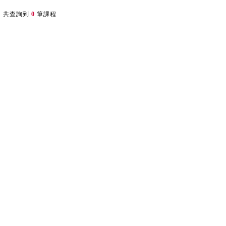
共查詢到
0
筆課程