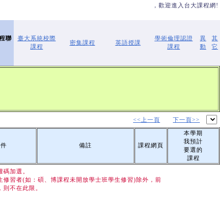
，歡迎進入台大課程網!
學程聯
臺大系統校際
學術倫理認證
異
其
密集課程
英語授課
課程
課程
動
它
<<上一頁
下一頁>>
本學期
我預計
條件
備註
課程網頁
要選的
課程
權碼加選。
修習者(如：碩、博課程未開放學士班學生修習)除外，前
，則不在此限。