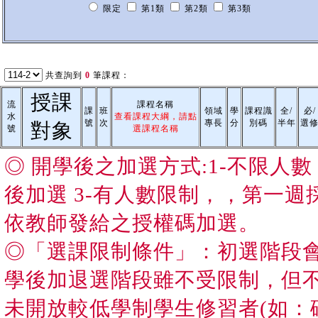
限定
第1類
第2類
第3類
共查詢到
0
筆課程：
授課
流
課程名稱
課
班
領域
學
課程識
全/
必/
水
查看課程大綱，請點
號
次
專長
分
別碼
半年
選
對象
號
選課程名稱
◎ 開學後之加選方式:1-不限人
後加選 3-有人數限制，，第一
依教師發給之授權碼加選。
◎「選課限制條件」：初選階段
學後加退選階段雖不受限制，但
未開放較低學制學生修習者(如：