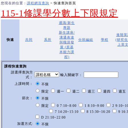
您現在的位置：
課程網頁查詢
> 快速查詢首頁
115-1修課學分數上下限規定
通識/新生
專題
新生講座/
進階英
溝通表達
快速
共同
系所
分班編組
學程
(研究
與職涯發
上英文
展 (原基
本能力課
程)
課程快速查詢
請選擇查詢方
輸入關鍵字：
式：
上課時間：
不限
限定
週一
週二
週三
週四
週五
節次：
不限
限定
0 7:10~8:00
1 8:10~9:00
2 9:10~1
7 14:20~15:10
8 15:30~16:20
9 16:
D 21:10~22:00
加選方式:
不限