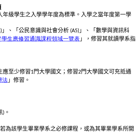
項
入年級學生之入學學年度為標準。入學之當年度第一學
」、「公民意識與社會分析
」、「
數學與資訊科
)
(A5)
定學生應修習通識課程領域一覽表
」，修習其就讀學系指
生應至少修習
門大學國文；修習
門大學國文可
充抵通
1
2
辦法
」修習。
訊
。
)
若為該學生畢業學系之必修課程，或為其畢業學系所開