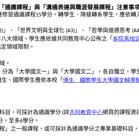
「通識課程」與「
溝通表達與職
涯
發展
課程」注意事
應修習通識課程
學分。轉學生、降級轉系學生，應依轉
15
」、「世界文明與全球化
」、「哲學與道德思考
2)
(A3)
(A4
等八大領域。學生應依據共同教育中心公佈之「
各院系指
指定領域限制。
域。
，分為「大學國文一」與「大學國文二」，各自獨立，學
僑生、國際學生應依本校「
僑生、國際學生大學國文輔導
科目，可採計為通識學分
詳
共同教育中心
網頁的課程資
(
分，至多
學分。
6
程」之一般課程，或可採計為通識學分之專業基礎科目，