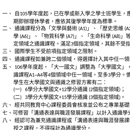
一、
自
學年度起，已在學或新入學之學士班學生，
105
期即辦理休學者，應依其復學學年度為標準。
二、
通識課程分為「文學與藝術
」、「歷史思維
(A1)
(A
學
」、「物質科學
」、「生命科學
」
(A6)
(A7)
(A8)
定領域之通識課程。滿足
個指定領域，其餘不受
3
三、
國際學生不受前項指定領域之限制。
四、
通識課程如兼跨二個領域，得選擇計入其中任一領
五、
學年度起，「大一國文」調整為「大學國文」
106
識
課程
等
個領域中任一領域，至多
學分。
A1~A4
4
3
學生在大學國文與通識之修習方案有二：
一
學分大學國文
學分通識
個指定領域
；
(
)
6
+12
(2
)
二
學分大學國文
學分通識
個指定領域
。
(
)
3
+15
(3
)
六、
經共同教育中心課程委員會核准並公布之專業基礎
七、
可修習
「溝通表達與職
涯
發展課程」以計入通識學
八、
經認可為兼充通識課程或「溝通表達與職涯發展課
授之課程，不得採計為通識學分。