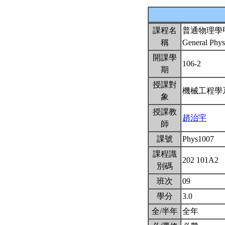
課程名
普通物理學
稱
General Phys
開課學
106-2
期
授課對
機械工程
象
授課教
趙治宇
師
課號
Phys1007
課程識
202 101A2
別碼
班次
09
學分
3.0
全/半年
全年