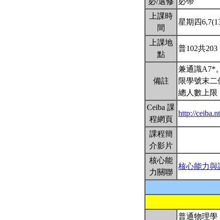
必/選修
必帶
上課時
星期四6,7(13:
間
上課地
普102共203
點
兼通識A7*
備註
限學號末二
總人數上限
Ceiba 課
http://ceiba
程網頁
課程簡
介影片
核心能
核心能力與
力關聯
普通物理學