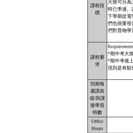
大致可分為
課程目
時已學過。
標
下學期從電
們也很重視
們對普物學
Requirem
*期中考大致
課程要
*期中考後
求
現則是有額
預期每
週課前
或/與課
後學習
時數
Office
Hours