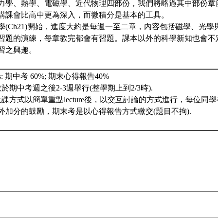
力學、熱學、電磁學、近代物理四部份，我們將略過其中部份章
講課會比高中更為深入，而微積分是基本的工具。
學(Ch21)開始，進度大約是每週一至二章，內容包括磁學、光
習題的演練，每章教完都會有習題。課本以外的科學新知也會不
習之興趣。
ents: 期中考 60%; 期末心得報告40%
於期中考週之後2-3週舉行(整學期上到2/3時).
上課方式以簡單重點lecture後，以交互討論的方式進行，每位同
外加分的鼓勵，期末考是以心得報告方式繳交(題目不拘).