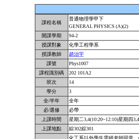
普通物理學甲下
課程名稱
GENERAL PHYSICS (A)(2)
開課學期
94-2
授課對象
化學工程學系
授課教師
趙治宇
課號
Phys1007
課程識別碼
202 101A2
班次
14
學分
3
全/半年
全年
必/選修
必帶
上課時間
星期二3,4(10:20~12:10)星期四3,4(
上課地點
綜302綜301
化工系以外學生需經老師同意。G