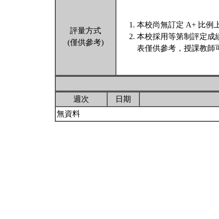
本校尚無訂定 A+ 比例
評量方式
本校採用等第制評定成
(僅供參考)
表僅供參考，授課教師
週次
日期
無資料