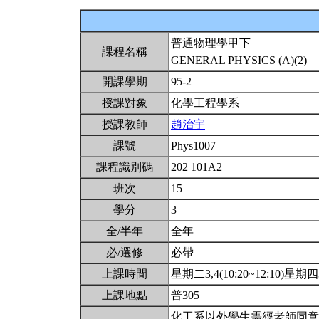
普通物理學甲下
課程名稱
GENERAL PHYSICS (A)(2)
開課學期
95-2
授課對象
化學工程學系
授課教師
趙治宇
課號
Phys1007
課程識別碼
202 101A2
班次
15
學分
3
全/半年
全年
必/選修
必帶
上課時間
星期二3,4(10:20~12:10)星期四3,
上課地點
普305
化工系以外學生需經老師同意