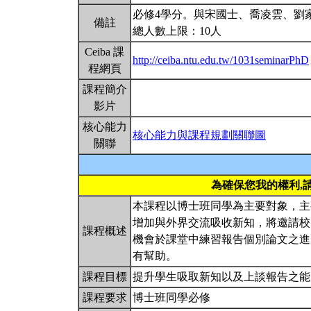
必修4學分。與宋國士、喬凌雲、劉
備註
總人數上限：10人
Ceiba 課
http://ceiba.ntu.edu.tw/1031seminarPhD
程網頁
課程簡介
影片
核心能力
核心能力與課程規劃關聯圖
關聯
為確保您我的權利,
本課程以博士班同學為主要對象，主
增加與外界交流吸收新知，將邀請校
課程概述
機會於課堂中練習報告個別論文之進
有幫助。
課程目標
提升學生吸取新知以及上談報告之
課程要求
博士班同學必修