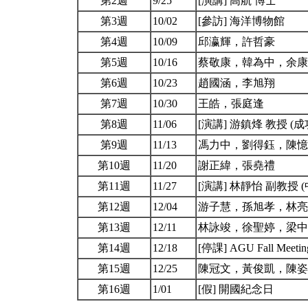
第2週
9/25
[演講] 高航 博士
第3週
10/02
[參訪] 海洋博物館
第4週
10/09
邱瀛輝，許哲豪
第5週
10/16
蔡敬康，韓為中，余
第6週
10/23
趙國涵，李旭翔
第7週
10/30
王皓，張庭逢
第8週
11/06
[演講] 游鎮烽 教授 (
第9週
11/13
馮力中，劉得鈺，陳
第10週
11/20
謝正緯，張堯禮
第11週
11/27
[演講] 林靜怡 副教授 
第12週
12/04
游子慧，孫旭孝，林
第13週
12/11
林詠竣，徐聖婷，梁
第14週
12/18
[停課] AGU Fall Meeti
第15週
12/25
陳冠文，黃俊凱，陳
第16週
1/01
[假] 開國紀念日