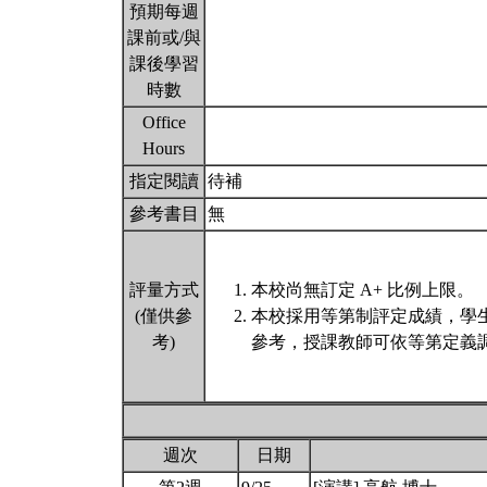
預期每週
課前或/與
課後學習
時數
Office
Hours
指定閱讀
待補
參考書目
無
評量方式
本校尚無訂定 A+ 比例上限。
(僅供參
本校採用等第制評定成績，學
考)
參考，授課教師可依等第定義調
週次
日期