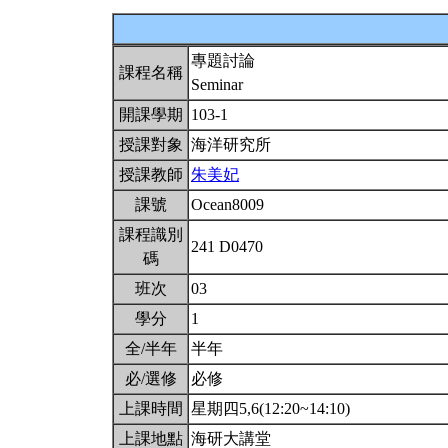
專題討論
課程名稱
Seminar
開課學期
103-1
授課對象
海洋研究所
授課教師
朱美妃
課號
Ocean8009
課程識別
241 D0470
碼
班次
03
學分
1
全/半年
半年
必/選修
必修
上課時間
星期四5,6(12:20~14:10)
上課地點
海研大講堂