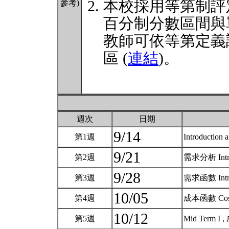
本校採用等第制評
參考)
百分制分數區間與
教師可依等第定義
區 (
連結
)。
週次
日期
9/14
第1週
Introduction
9/21
第2週
需求分析 Introd
9/28
第3週
需求函數 Introd
10/05
第4週
成本函數 Cost
10/12
第5週
Mid Term I 