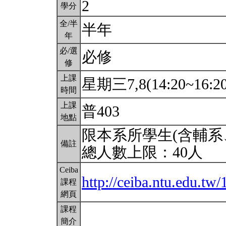
2
學分
全/半
半年
年
必/選
必修
修
上課
星期三7,8(14:20~16:2
時間
上課
普403
地點
限本系所學生(含輔系
備註
總人數上限：40人
Ceiba
http://ceiba.ntu.edu.t
課程
網頁
課程
簡介