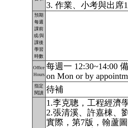
3. 作業、小考與出席
預期
每週
課前
或/與
課後
學習
時數
每週一 12:30~14:00 備註
Office
on Mon or by appoint
Hours
指定
待補
閱讀
1.李克聰，工程經濟學
2.張清溪、許嘉棟、
實際，第7版，翰蘆