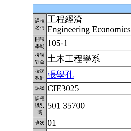
工程經濟
課程
Engineering Economic
名稱
開課
105-1
學期
授課
土木工程學系
對象
授課
張學孔
教師
CIE3025
課號
課程
501 35700
識別
碼
01
班次