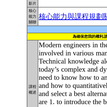
影片
核心
核心能力與課程規劃
能力
關聯
為確保您我的權利,
Modern engineers in the
involved in various man
Technical knowledge alo
today’s complex and dy
need to know how to an
and how to quantitative
課程
and select a best alterna
概述
are 1. to introduce the