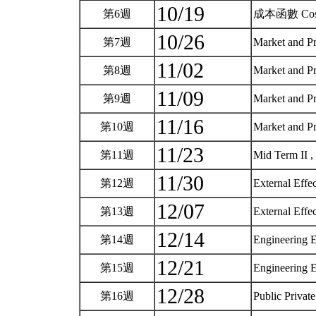
10/19
第6週
成本函數 Cost
10/26
第7週
Market and P
11/02
第8週
Market and P
11/09
第9週
Market and P
11/16
第10週
Market and P
11/23
第11週
Mid Term II ,
11/30
第12週
External Effe
12/07
第13週
External Effe
12/14
第14週
Engineering 
12/21
第15週
Engineering 
12/28
第16週
Public Privat