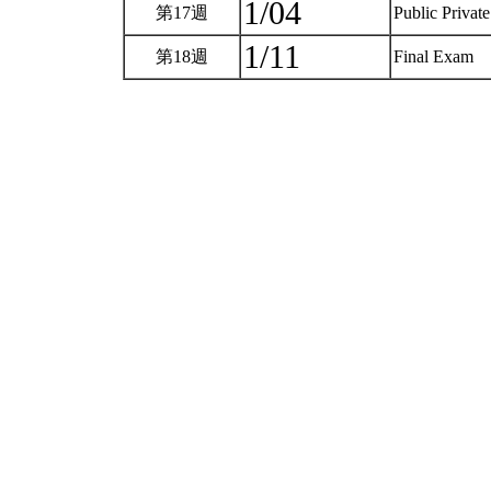
1/04
第17週
Public Privat
1/11
第18週
Final Exam