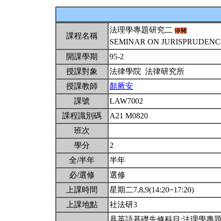
法理學專題研究二
課程名稱
SEMINAR ON JURISPRUDENCE
開課學期
95-2
授課對象
法律學院 法律研究所
授課教師
顏厥安
課號
LAW7002
課程識別碼
A21 M0820
班次
學分
2
全/半年
半年
必/選修
選修
上課時間
星期二7,8,9(14:20~17:20)
上課地點
社法研3
具英語基礎先修科目:法理學專題