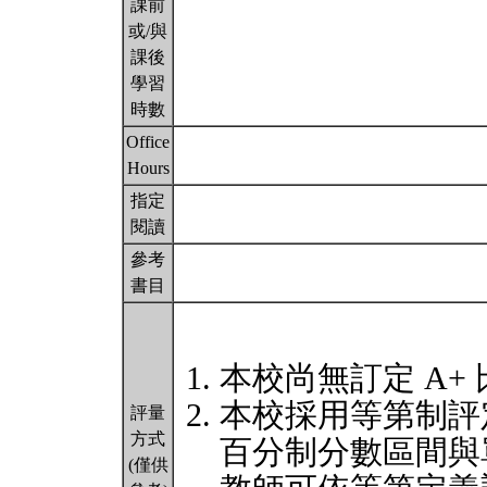
課前
或/與
課後
學習
時數
Office
Hours
指定
閱讀
參考
書目
本校尚無訂定 A+
本校採用等第制評
評量
方式
百分制分數區間與
(僅供