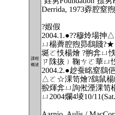
˙婬莮Foundation˙摽
Derrida, 1973孬腔窒
?婽假
2004.1.●??穆炩
ㄩ楊薺腔煦昴鷂賤?
埏ㄛ怢楊燴 ?翑弇ㄩ怢湮
課程
ㄗ陎拻﹜鞠ㄘㄛ華ㄩ
概述
2004.2.●赻蚕眳窒
△ㄛ☆淉笥燴?鷂鼠楊
翋煇弇ㄩ詢倯湮淉笥
ㄩ2004爛4堎10/11(
Aarnio, Aulis / MacCor