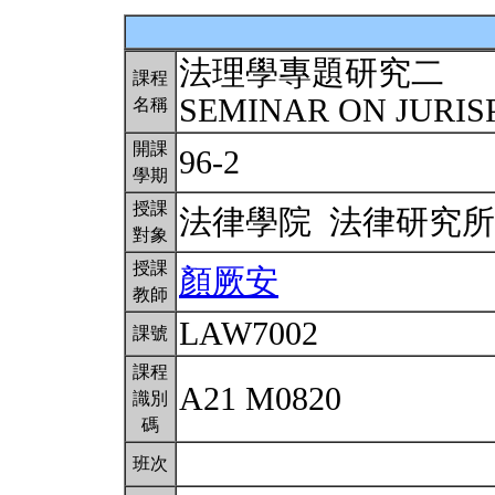
法理學專題研究二
課程
SEMINAR ON JURIS
名稱
開課
96-2
學期
授課
法律學院 法律研究
對象
授課
顏厥安
教師
LAW7002
課號
課程
A21 M0820
識別
碼
班次