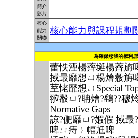
簡介
影片
核心
核心能力與課程規劃
能力
關聯
為確保您我的權利,
蕾怢湮楊薺埏楊薺旃
掝最靡想ㄩ楊燴觳旃
荎恅靡想ㄩSpecial Topics
翋觳ㄩ?聃燴?鷂??穆炩 Theo
Normative Gaps
諒?俷靡ㄩ?婽假 掝最?
啤ㄩ痔﹜幅尪啤