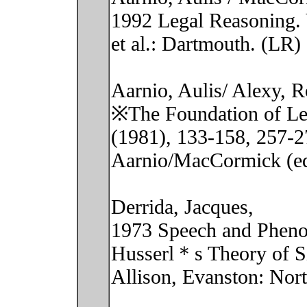
1992 Legal Reasoning. 
et al.: Dartmouth. (LR)
Aarnio, Aulis/ Alexy, R
※The Foundation of Leg
(1981), 133-158, 257-
Aarnio/MacCormick (ed
Derrida, Jacques,
1973 Speech and Pheno
Husserl＊s Theory of Si
Allison, Evanston: Nort