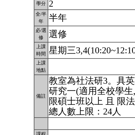
2
學分
全/半
半年
年
必/選
選修
修
上課
星期三3,4(10:20~12:1
時間
上課
地點
教室為社法研3。具英
研究一(適用全校學生
備註
限碩士班以上 且 限
總人數上限：24人
課程