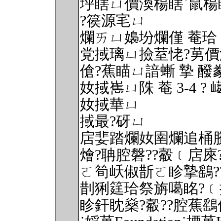
垀瞎ㄩ價渙楊瞎˙鼠楊
?篌源宒ㄩ
爛ㄞㄩ嬝坋爛僅 菴珨 (2
党掝璃ㄩ撿荎恅?莮價
傖?蕉瞄ㄩ諳螹 摯 
奻掝嶲ㄩ陎 菴 3-4 ? 嶱
奻掝華ㄩ
掝最?砑ㄩ
扂婓踏爛奻圉爛追桶賸
燴?聃腔磐??觳﹝扂庲
ㄛ筍岆俶斮ㄛ眕摯鷂?
剒猁筳珨祭旃噶眳?
眕釬眈燊?觳??腔蕉