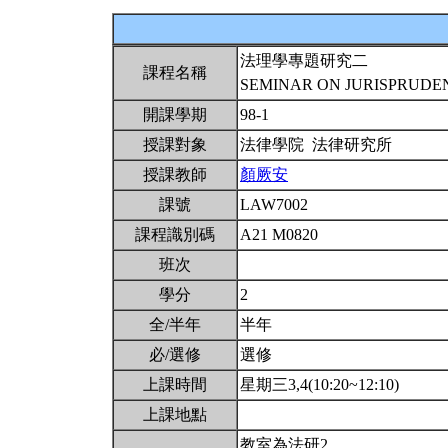
法理學專題研究二
課程名稱
SEMINAR ON JURISPRUDEN
開課學期
98-1
授課對象
法律學院 法律研究所
授課教師
顏厥安
課號
LAW7002
課程識別碼
A21 M0820
班次
學分
2
全/半年
半年
必/選修
選修
上課時間
星期三3,4(10:20~12:10)
上課地點
教室為法研2。