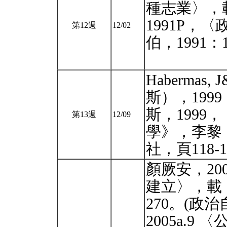
種志業〉，載
1991P，
第12週
12/02
伯，1991：
Habermas
斯），19
斯，199
第13週
12/09
學》，李黎
社，頁118-
顏厥安，20
建立〉，載
270。(政
2005a.