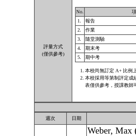
No.
1.
報告
2.
作業
3.
隨堂測驗
評量方式
4.
期末考
(僅供參考)
5.
期中考
本校尚無訂定 A+ 比例
本校採用等第制評定成
表僅供參考，授課教師
週次
日期
Weber, M