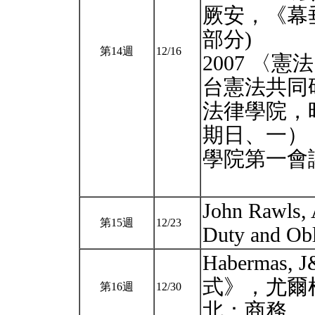
厥安，《幕垂
部分)
第14週
12/16
2007 〈
台憲法共同
法律學院，時
期日、一）
學院第一會
John Rawls, 
第15週
12/23
Duty and Ob
Habermas, 
式》，尤爾
第16週
12/30
北：商務，