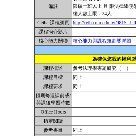
備註
限碩士班以上 且 限法律學院
總人數上限：24人
Ceiba 課程網頁
http://ceiba.ntu.edu.tw/981S_J_I
課程簡介影片
核心能力關聯
核心能力與課程規劃關聯圖
為確保您我的權利,
課程概述
參考法理學專題研究（一）
課程目標
同上
課程要求
同上
預期每週課前或/
與課後學習時數
Office Hours
指定閱讀
參考書目
同上