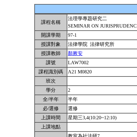
法理學專題研究二
課程名稱
SEMINAR ON JURISPRUDENCE
開課學期
97-1
授課對象
法律學院 法律研究所
授課教師
顏厥安
課號
LAW7002
課程識別碼
A21 M0820
班次
學分
2
全/半年
半年
必/選修
選修
上課時間
星期三3,4(10:20~12:10)
上課地點
教室為社法研7。