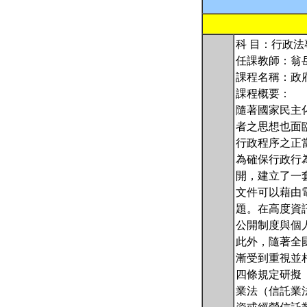
科 目：行政法專題
任課教師：翁
課程名稱：政
課程概要：
隨著國家民主
者之思想也面
行政程序之正
為確保行政行
開，建立了一
文件可以藉由
題。在高度資
公開制度與個
此外，隨著全
漸受到重視並
四條規定研擬
業法（信託業