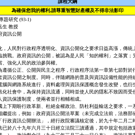
課程大綱
為確保您我的權利,請尊重智慧財產權及不得非法影印
研究 (93-1)
岳生 教授
府資訊公開
化，人民對行政程序透明化、資訊公開化之要求日益高漲，傳統
臨挑戰。政府資訊的公開，被認為是人民「知的權利」之落實；
當、強化人民的政治參與權。
為遵循公正、公開與民主之程序，行政程序法第一章第七節對於
套資訊公開之制度。同時，伴隨網路的普及與資訊設備性能的持
電腦與網路系統進行，資料處理與資訊保護概念發生改變，也衍
訊化社會中，為保持資訊流通，同時並使人民的隱私不致因而受
人資訊保護制度，使兩者並行相輔相成。
國上下期盼行政革新、杜絕金權政治、防杜利益輸送之要求，一
相繼提出，例如：政府資訊公開法草案（未完成立法前，法務部
「行政資訊公開辦法」，經行政院審議核定後，於九十年二月二
法已於八十九年六月三十日經立法院三讀通過，其中規定包括政