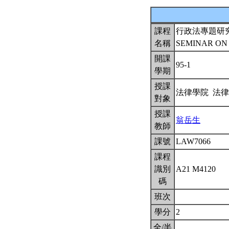
課程
行政法專題研
名稱
SEMINAR ON 
開課
95-1
學期
授課
法律學院 法
對象
授課
翁岳生
教師
課號
LAW7066
課程
識別
A21 M4120
碼
班次
學分
2
全/半