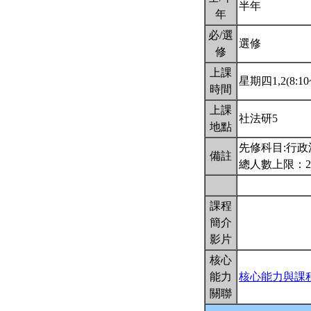
半年
年
必/選
選修
修
上課
星期四1,2(8:10~
時間
上課
社法研5
地點
先修科目:行政
備註
總人數上限：2
課程
簡介
影片
核心
能力
核心能力與課
關聯