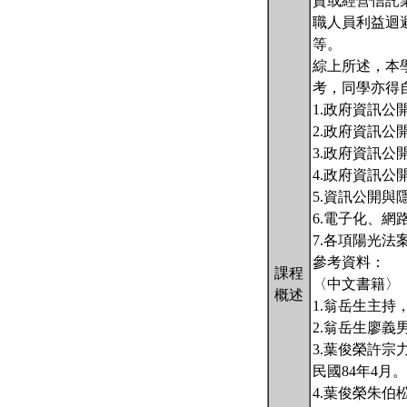
資或經營信託
職人員利益迴
等。
綜上所述，本
考，同學亦得
1.政府資訊公
2.政府資訊公
3.政府資訊公
4.政府資訊公
5.資訊公開與
6.電子化、
7.各項陽光法
參考資料：
課程
〈中文書籍〉
概述
1.翁岳生主
2.翁岳生廖義
3.葉俊榮許
民國84年4月。
4.葉俊榮朱