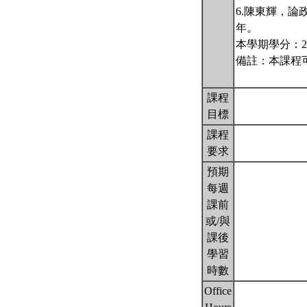
6.陳東輝，
年。
本學期學分：2
備註：本課程
課程
目標
課程
要求
預期
每週
課前
或/與
課後
學習
時數
Office