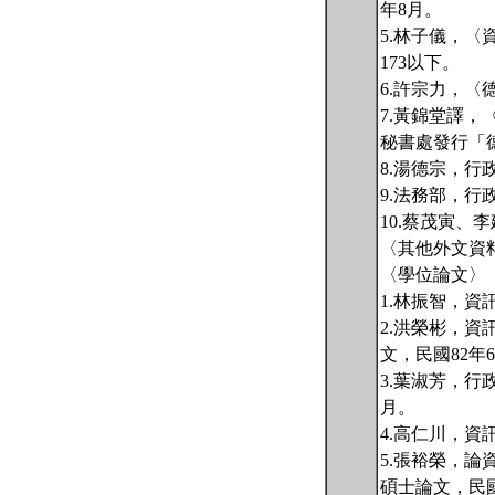
年8月。
5.林子儀，
173以下。
6.許宗力，
7.黃錦堂譯
秘書處發行「
8.湯德宗，行
9.法務部，行
10.蔡茂寅、
〈其他外文資
〈學位論文〉
1.林振智，
2.洪榮彬，
文，民國82年
3.葉淑芳，
月。
4.高仁川，資
5.張裕榮，
碩士論文，民國 