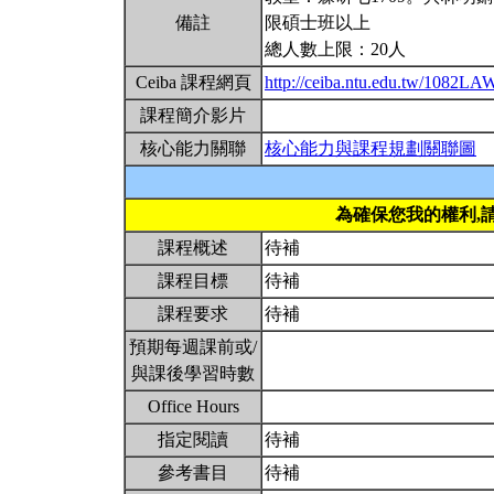
備註
限碩士班以上
總人數上限：20人
Ceiba 課程網頁
http://ceiba.ntu.edu.tw/1082L
課程簡介影片
核心能力關聯
核心能力與課程規劃關聯圖
為確保您我的權利,
課程概述
待補
課程目標
待補
課程要求
待補
預期每週課前或/
與課後學習時數
Office Hours
指定閱讀
待補
參考書目
待補