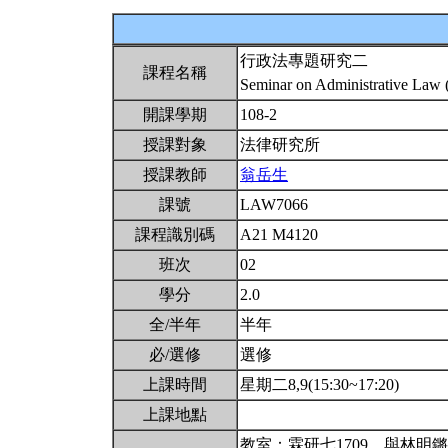
行政法專題研究二
課程名稱
Seminar on Administrative Law 
開課學期
108-2
授課對象
法律研究所
授課教師
翁岳生
課號
LAW7066
課程識別碼
A21 M4120
班次
02
學分
2.0
全/半年
半年
必/選修
選修
上課時間
星期二8,9(15:30~17:20)
上課地點
教室：霖研七1709。與林明