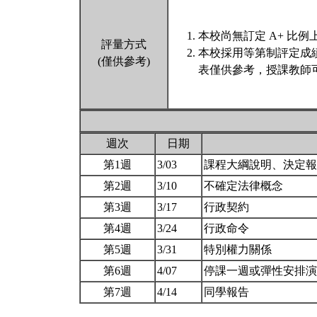
本校尚無訂定 A+ 比例
評量方式
本校採用等第制評定成
(僅供參考)
表僅供參考，授課教師
週次
日期
第1週
3/03
課程大綱說明、決定
第2週
3/10
不確定法律概念
第3週
3/17
行政契約
第4週
3/24
行政命令
第5週
3/31
特別權力關係
第6週
4/07
停課一週或彈性安排
第7週
4/14
同學報告