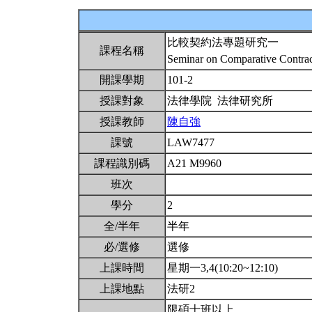
比較契約法專題研究一
課程名稱
Seminar on Comparative Contra
開課學期
101-2
授課對象
法律學院 法律研究所
授課教師
陳自強
課號
LAW7477
課程識別碼
A21 M9960
班次
學分
2
全/半年
半年
必/選修
選修
上課時間
星期一3,4(10:20~12:10)
上課地點
法研2
限碩士班以上