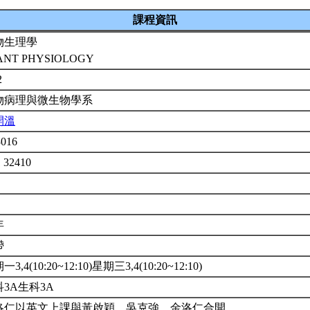
課程資訊
物生理學
ANT PHYSIOLOGY
2
物病理與微生物學系
開溫
3016
 32410
年
帶
3,4(10:20~12:10)星期三3,4(10:20~12:10)
科3A生科3A
洛仁以英文上課與黃啟穎、吳克強、金洛仁合開