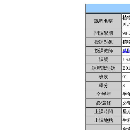
植
課程名稱
PL
開課學期
98-
授課對象
植
授課教師
葉
課號
LS
課程識別碼
B01
班次
01
學分
3
全/半年
半
必/選修
必
上課時間
星期一
上課地點
生
金