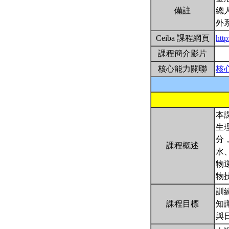
備註
總
外
Ceiba 課程網頁
htt
課程簡介影片
核心能力關聯
核
本
生
分
課程概述
水
物
物
訓
課程目標
知
與