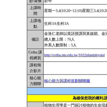
必/選修
必帶
上課時
星期一3,4(10:20~12:10)星期三3,4(10:20
間
上課地
生科3A生科3A
點
金洛仁老師以英語授課與黃啟穎、金
備註
總人數上限：70人
外系人數限制：5人
Ceiba 課
http://ceiba.ntu.edu.tw/1032plantphysiol
程網頁
課程簡
介影片
核心能
核心能力與課程規劃關聯圖
力關聯
為確保您我的權利,
植物生理學是一門探討植物的生命現