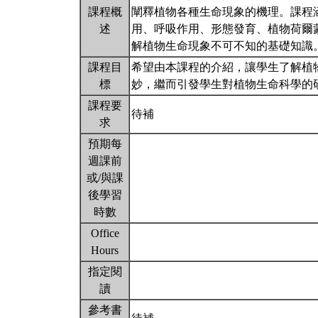
課程概
闡釋植物各種生命現象的機理。課程
述
用、呼吸作用、形態發育、植物荷爾
解植物生命現象不可不知的基礎知識
課程目
希望由本課程的介紹，讓學生了解植
標
妙，繼而引發學生對植物生命科學的
課程要
待補
求
預期每
週課前
或/與課
後學習
時數
Office
Hours
指定閱
讀
參考書