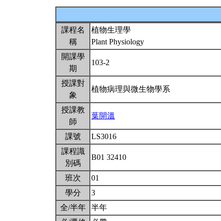
課程名
植物生理學
稱
Plant Physiology
開課學
103-2
期
授課對
植物病理與微生物學系
象
授課教
葉開溫
師
課號
LS3016
課程識
B01 32410
別碼
班次
01
學分
3
全/半年
半年