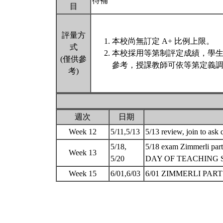
待補
目
評量方
本校尚無訂定 A+ 比例上限。
式
本校採用等第制評定成績，學
(僅供參
參考，授課教師可依等第定義調
考)
週次
日期
Week 12
5/11,5/13
5/13 review, join to ask
5/18,
5/18 exam Zimmerli
Week 13
5/20
DAY OF TEACHING 
Week 15
6/01,6/03
6/01 ZIMMERLI PAR